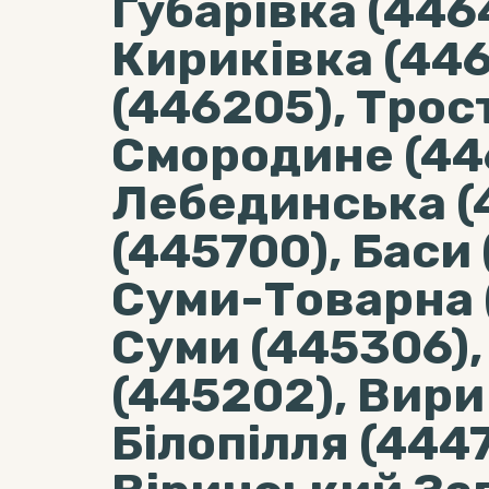
Губарівка (446
Кириківка (446
(446205), Трос
Смородине (44
Лебединська (
(445700), Баси 
Суми-Товарна 
Суми (445306),
(445202), Вири
Білопілля (444