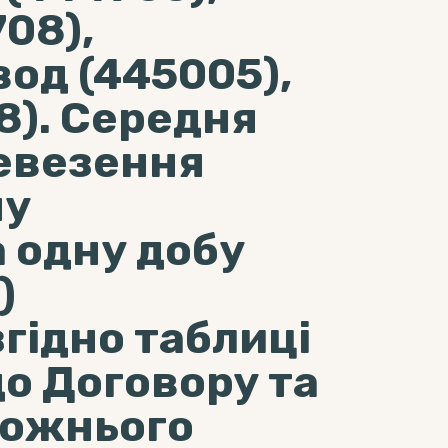
708),
од (445005),
8). Середня
евезення
ну
 одну добу
)
гідно таблиці
до Договору та
рожнього