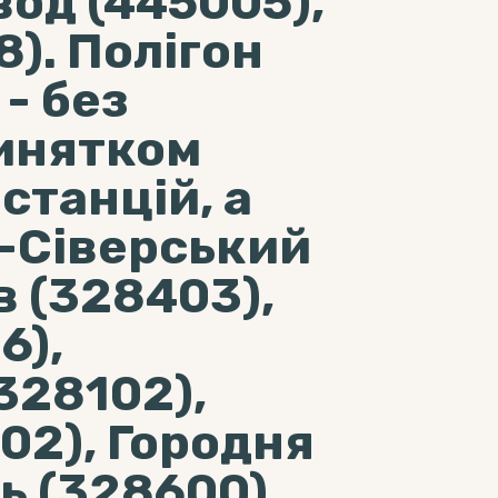
од (445005),
8). Полігон
- без
инятком
станцій, а
-Сіверський
в (328403),
6),
328102),
02), Городня
ь (328600),