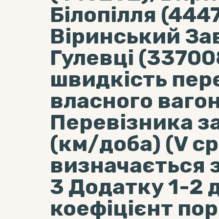
Білопілля (444
Віринський Зав
Гулевці (33700
швидкість пер
власного ваго
Перевізника за
(км/доба) (V ср
визначається з
3 Додатку 1-2 
коефіцієнт по