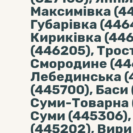
Максимівка (44
Губарівка (446
Кириківка (446
(446205), Трос
Смородине (44
Лебединська (
(445700), Баси 
Суми-Товарна 
Суми (445306),
(445202), Вири