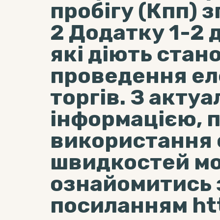
пробігу (Кпп) з
2 Додатку 1-2 
які діють стан
проведення е
торгів. З акту
інформацією, 
використання 
швидкостей м
ознайомитись 
посиланням htt