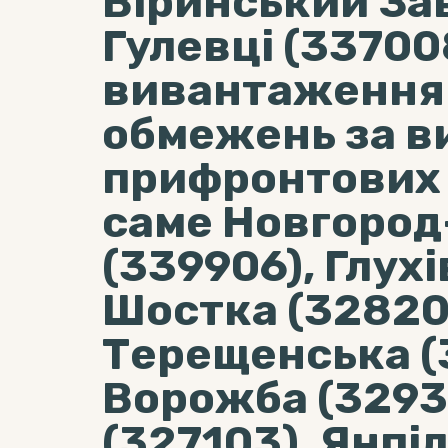
Віринський Зав
Гулевці (33700
вивантаження 
обмежень за в
прифронтових 
саме Новгород
(339906), Глухі
Шостка (32820
Терещенська (
Ворожба (3293
(327103), Янпіл