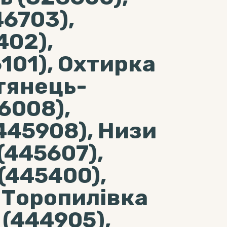
6703),
402),
101), Охтирка
тянець-
6008),
445908), Низи
(445607),
(445400),
 Торопилівка
 (444905),