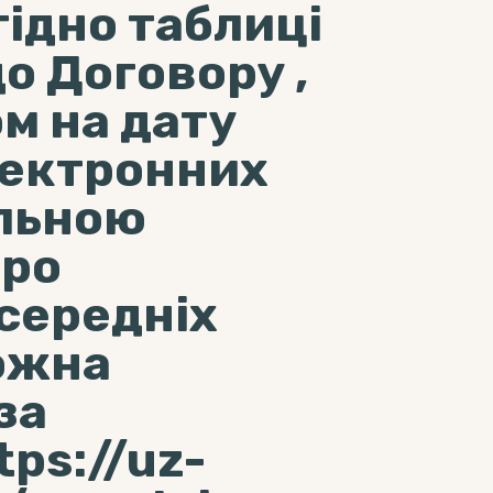
гідно таблиці
до Договору ,
ом на дату
лектронних
альною
про
середніх
ожна
за
ps://uz-