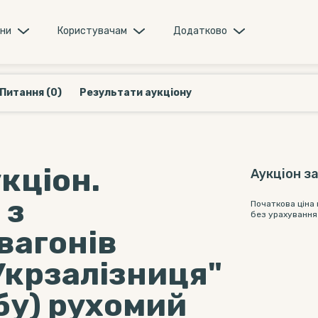
они
Користувачам
Додатково
Питання (0)
Результати аукціону
кціон.
Аукціон з
 з
Початкова ціна
без урахування
вагонів
Укрзалізниця"
обу) рухомий