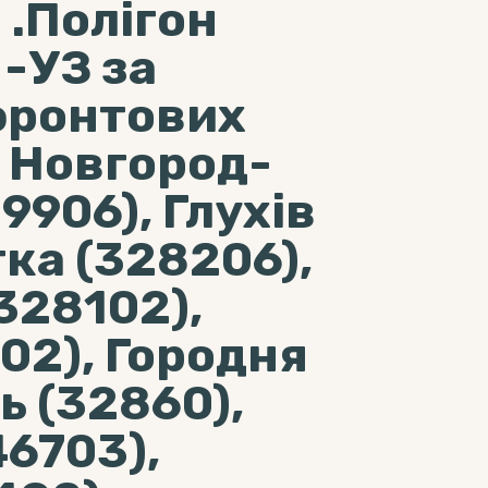
 .Полігон
-УЗ за
фронтових
е Новгород-
9906), Глухів
ка (328206),
328102),
02), Городня
ь (32860),
6703),