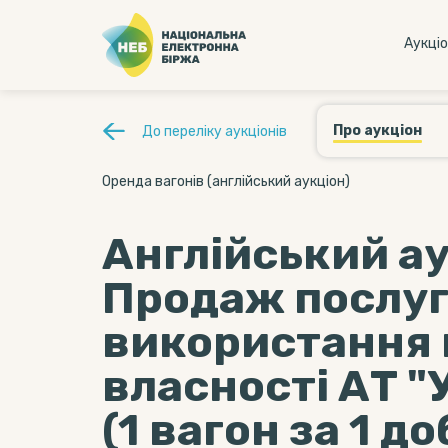
Аукцi
Про аукціон
До переліку аукціонів
Оренда вагонів (англійський аукціон)
Англійський ау
Продаж послуг
використання 
власності АТ "
(1 вагон за 1 д