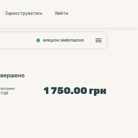
Зареєструватись
Увiйти
АУКЦІОН ЗАВЕРШЕНО
авершено
1 750.00
грн
 продажу
 ПДВ