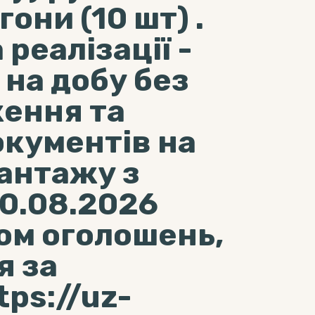
они (10 шт) .
реалізації -
 на добу без
ення та
кументів на
антажу з
10.08.2026
ком оголошень,
я за
ps://uz-