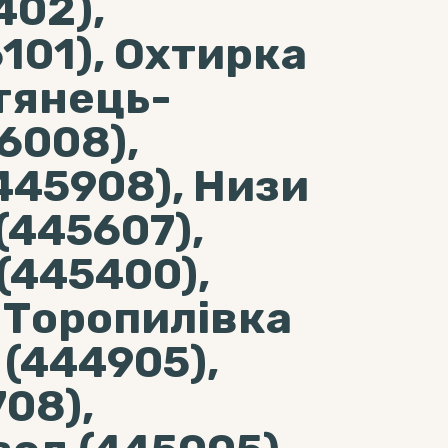
402),
101), Охтирка
тянець-
6008),
445908), Низи
(445607),
(445400),
 Торопилівка
 (444905),
708),