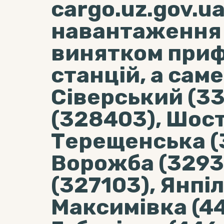
cargo.uz.gov.ua
навантаження 
винятком при
станцій, а сам
Сіверський (33
(328403), Шост
Терещенська (
Ворожба (3293
(327103), Янпіл
Максимівка (44