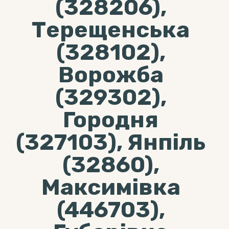
(328206),
Терещенська
(328102),
Ворожба
(329302),
Городня
(327103), Янпіль
(32860),
Максимівка
(446703),