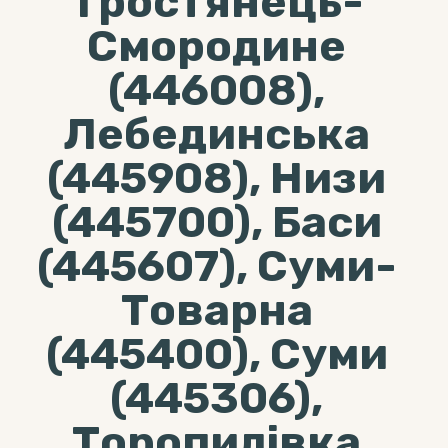
Тростянець-
Смородине
(446008),
Лебединська
(445908), Низи
(445700), Баси
(445607), Суми-
Товарна
(445400), Суми
(445306),
Торопилівка