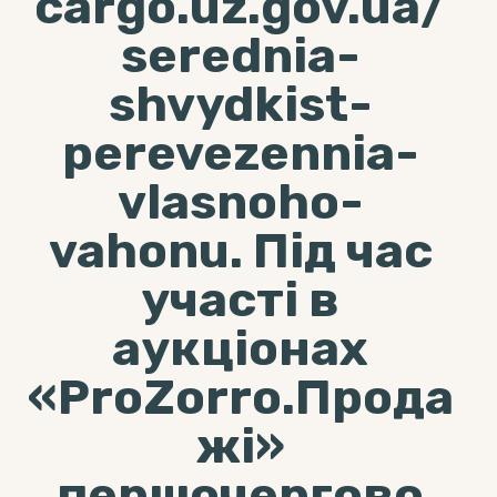
cargo.uz.gov.ua/
serednia-
shvydkist-
perevezennia-
vlasnoho-
vahonu. Під час
участі в
аукціонах
«ProZorro.Прода
жі»
першочергово