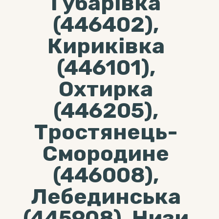
Губарівка
(446402),
Кириківка
(446101),
Охтирка
(446205),
Тростянець-
Смородине
(446008),
Лебединська
(445908), Низи