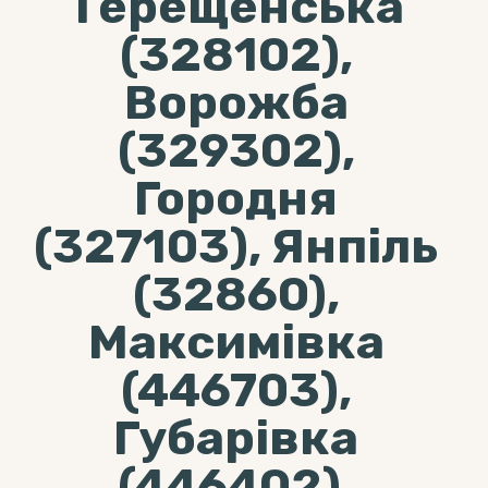
Терещенська
(328102),
Ворожба
(329302),
Городня
(327103), Янпіль
(32860),
Максимівка
(446703),
Губарівка
(446402),