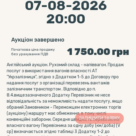
07-08-2026
20:00
Аукціон завершено
1 750.00
грн
Початкова ціна продажу
без урахування ПДВ
Англійський аукціон. Рухомий склад - напіввагон. Продаж
послуг з використання вагонів власності АТ
"Укрзалізниця", згідно з Додатком 1-5 до Договору про
надання послуг з організації перевезень вантажів
залізничним транспортом . Відповідно до п.
8.4.вищезазначеного Додатку Перевізник не несе
відповідальність за неможливість надати послугу, якщо
обраний Замовником – Переможцем електронних торгів
(аукціону) маршрут має обмеження, в тому числі
ЗАЛИШИТИ ЗАЯВКУ
конвенційні заборони. Середня швидкість перевезення
власного вагону Перевізника за одну добу (км/доба) (V
ср) визначається згідно таблиці 3 Додатку 1-2 до