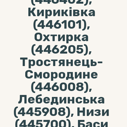
Кириківка
(446101),
Охтирка
(446205),
Тростянець-
Смородине
(446008),
Лебединська
(445908), Низи
(445700), Баси