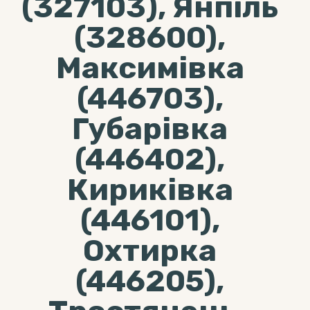
(327103), Янпіль
(328600),
Максимівка
(446703),
Губарівка
(446402),
Кириківка
(446101),
Охтирка
(446205),