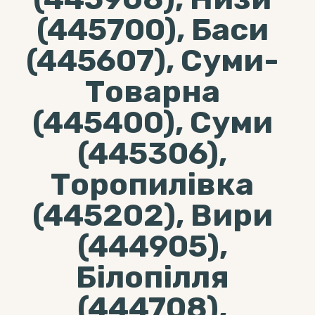
(445700), Баси
(445607), Суми-
Товарна
(445400), Суми
(445306),
Торопилівка
(445202), Вири
(444905),
Білопілля
(444708),