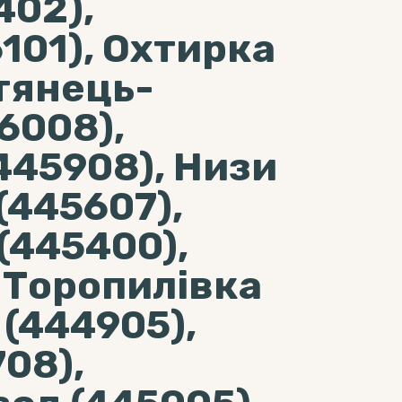
402),
101), Охтирка
тянець-
6008),
445908), Низи
(445607),
(445400),
 Торопилівка
 (444905),
708),