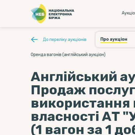
Аукцi
Про аукціон
До переліку аукціонів
Оренда вагонів (англійський аукціон)
Англійський ау
Продаж послуг
використання 
власності АТ "
(1 вагон за 1 д