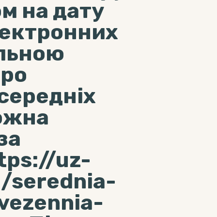
ом на дату
лектронних
альною
про
середніх
ожна
за
ps://uz-
a/serednia-
vezennia-