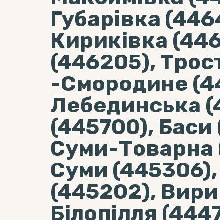
Губарівка (446
Кириківка (446
(446205), Тро
-Смородине (4
Лебединська (
(445700), Баси 
Суми-Товарна 
Суми (445306),
(445202), Вири
Білопілля (444