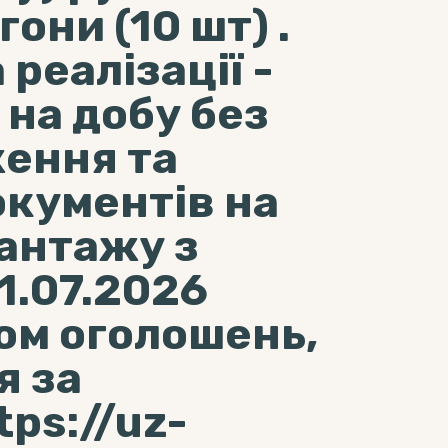
они (10 шт) .
реалізації -
 на добу без
ення та
кументів на
антажу з
31.07.2026
ком оголошень,
я за
ps://uz-