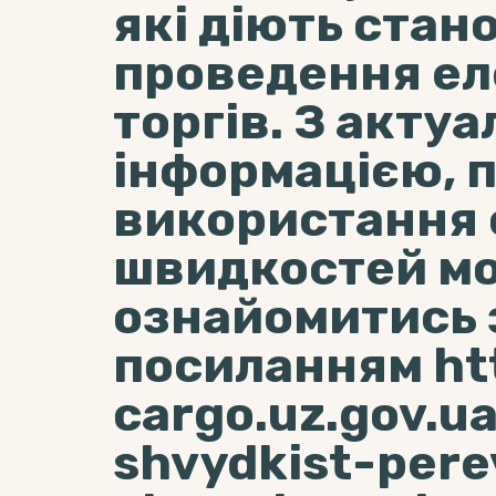
які діють стан
проведення е
торгів. З акту
інформацією, 
використання 
швидкостей м
ознайомитись 
посиланням htt
cargo.uz.gov.u
shvydkist-pere