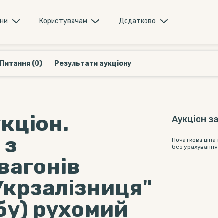
они
Користувачам
Додатково
Питання (0)
Результати аукціону
кціон.
Аукціон з
 з
Початкова ціна
без урахування
вагонів
Укрзалізниця"
обу) рухомий