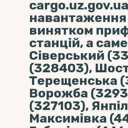
cargo.uz.gov.ua
навантаження 
винятком при
станцій, а сам
Сіверський (33
(328403), Шост
Терещенська (
Ворожба (3293
(327103), Янпіл
Максимівка (44