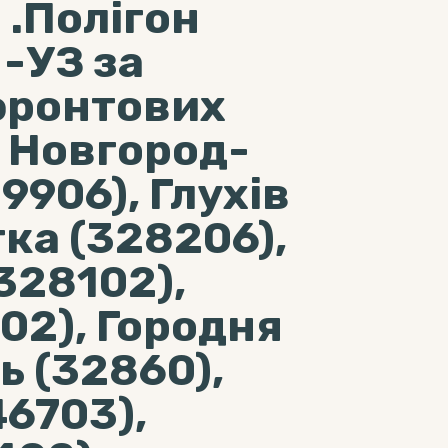
 .Полігон
-УЗ за
фронтових
е Новгород-
9906), Глухів
ка (328206),
328102),
02), Городня
ь (32860),
6703),