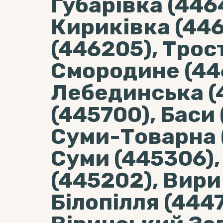
Губарівка (446
Кириківка (446
(446205), Трос
Смородине (44
Лебединська (
(445700), Баси 
Суми-Товарна 
Суми (445306),
(445202), Вири
Білопілля (444