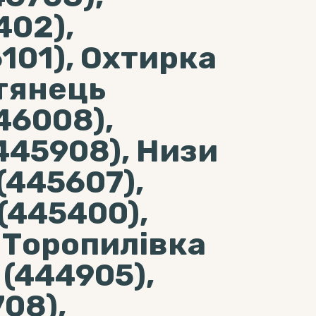
402),
101), Охтирка
стянець
46008),
445908), Низи
(445607),
(445400),
 Торопилівка
 (444905),
708),