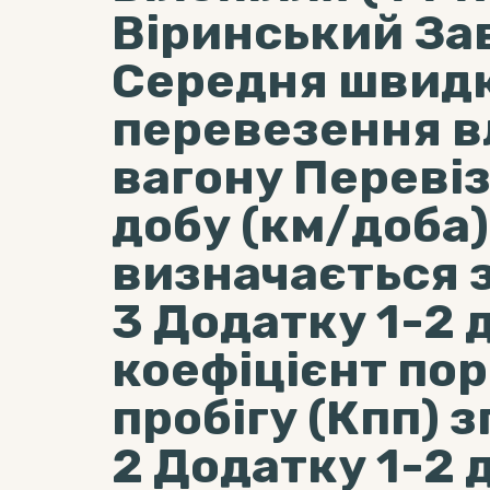
Віринський Зав
Середня швидк
перевезення в
вагону Перевіз
добу (км/доба) 
визначається з
3 Додатку 1-2 
коефіцієнт по
пробігу (Кпп) з
2 Додатку 1-2 