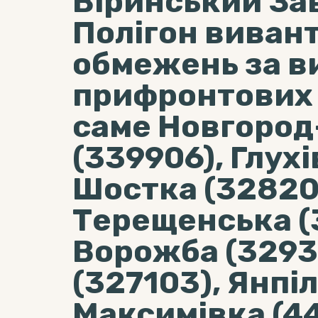
Віринський Зав
Полігон виван
обмежень за в
прифронтових 
саме Новгород
(339906), Глухі
Шостка (32820
Терещенська (
Ворожба (3293
(327103), Янпіл
Максимівка (44