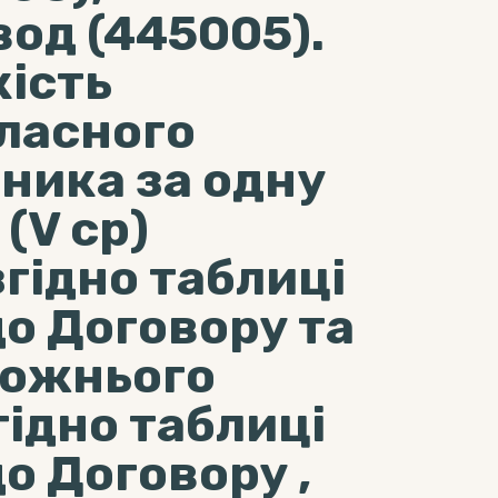
од (445005).
ість
ласного
ника за одну
(V ср)
гідно таблиці
до Договору та
рожнього
гідно таблиці
до Договору ,