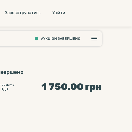
Зареєструватись
Увiйти
АУКЦІОН ЗАВЕРШЕНО
авершено
1 750.00
грн
 продажу
 ПДВ