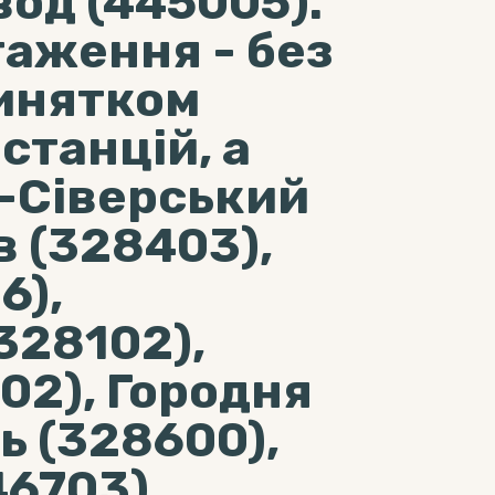
од (445005).
таження - без
инятком
станцій, а
-Сіверський
в (328403),
6),
328102),
02), Городня
ь (328600),
6703),