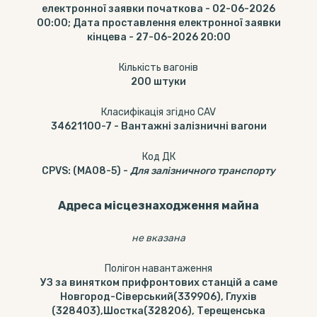
електронної заявки початкова - 02-06-2026
00:00; Дата проставлення електронної заявки
кінцева - 27-06-2026 20:00
Кількість вагонів
200
штуки
Класифікація згідно CAV
34621100-7
-
Вантажні залізничні вагони
Код ДК
CPVS
:
(MA08-5)
-
Для залізничного транспорту
Адреса місцезнаходження майна
не вказана
Полігон навантаження
УЗ за винятком прифронтових станцій а саме
Новгород-Сіверський(339906), Глухів
(328403),Шостка(328206), Терещенська