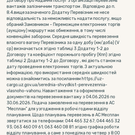
Договору про надання послуг з організації перевезень
вантажів залізничним транспортом . Відповідно до п.
8.4.вищезазначеного Додатку Перевізник не несе
відповідальність за неможливість надати послугу, якщо
обраний Замовником – Переможцем електронних торгів
(аукціону) маршрут має обмеження, в тому числі
конвенційні заборони. Середня швидкість перевезення
власного вагону Перевізника за одну добу (км/доба) (V
ср) визначається згідно таблиці 3 Додатку 1-2 до
Договору та коефіцієнт порожнього пробігу (Кпп) згідно
таблиці 2 Додатку 1-2 до Договору , які діють станом на
дату проведення електронних торгів. З актуальною
інформацією, про використання середніх швидкостей
можна ознайомитись за посиланням https://uz-
cargo.uz.gov.ua/serednia-shvydkist-perevezennia-
vlasnoho-vahonu. Навантаження та оформлення
документів на перевезення вантажу з 04.06.2026 по
30.06.2026. Подача замовлення на перевезення в АС
"Месплан" для узгодження в робочі години відділу
планування. Щодо планувань перевезень в АС Месплан
звертатися за телефонами: 044 465 32 67; 044 465 32
93; 063 460 09 61; 063 460 08 81 згідно графіка роботи
відділу планування, а саме з понеділка по четвер з 8:00