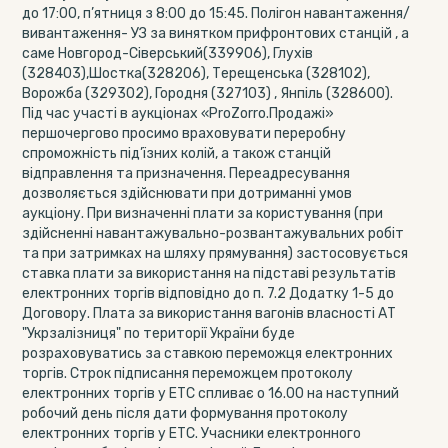
до 17:00, п’ятниця з 8:00 до 15:45. Полігон навантаження/
вивантаження- УЗ за винятком прифронтових станцій , а
саме Новгород-Сіверський(339906), Глухів
(328403),Шостка(328206), Терещенська (328102),
Ворожба (329302), Городня (327103) , Янпіль (328600).
Під час участі в аукціонах «ProZorro.Продажі»
першочергово просимо враховувати переробну
спроможність під’їзних колій, а також станцій
відправлення та призначення. Переадресування
дозволяється здійснювати при дотриманні умов
аукціону. При визначенні плати за користування (при
здійсненні навантажувально-розвантажувальних робіт
та при затримках на шляху прямування) застосовується
ставка плати за використання на підставі результатів
електронних торгів відповідно до п. 7.2 Додатку 1-5 до
Договору. Плата за використання вагонів власності АТ
"Укрзалізниця" по території України буде
розраховуватись за ставкою переможця електронних
торгів. Строк підписання переможцем протоколу
електронних торгів у ЕТС спливає о 16.00 на наступний
робочий день після дати формування протоколу
електронних торгів у ЕТС. Учасники електронного