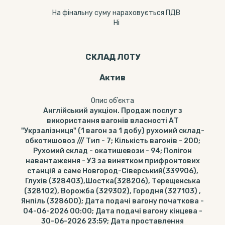
На фінальну суму нараховується ПДВ
Ні
СКЛАД ЛОТУ
Актив
Опис обʼєкта
Англійський аукціон. Продаж послуг з
використання вагонів власності АТ
"Укрзалізниця" (1 вагон за 1 добу) рухомий склад-
обкотишовоз /// Тип - 7; Кількість вагонів - 200;
Рухомий склад - окатишевози - 94; Полігон
навантаження - УЗ за винятком прифронтових
станцій а саме Новгород-Сіверський(339906),
Глухів (328403),Шостка(328206), Терещенська
(328102), Ворожба (329302), Городня (327103) ,
Янпіль (328600); Дата подачі вагону початкова -
04-06-2026 00:00; Дата подачі вагону кінцева -
30-06-2026 23:59; Дата проставлення