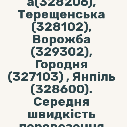
а(328206),
Терещенська
(328102),
Ворожба
(329302),
Городня
(327103) , Янпіль
(328600).
Середня
швидкість
перевезення