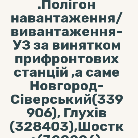
.Полігон
навантаження/
вивантаження-
УЗ за винятком
прифронтових
станцій ,а саме
Новгород-
Сіверський(339
906), Глухів
(328403),Шостк