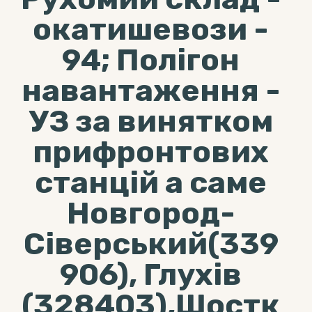
окатишевози -
94; Полігон
навантаження -
УЗ за винятком
прифронтових
станцій а саме
Новгород-
Сіверський(339
906), Глухів
(328403),Шостк