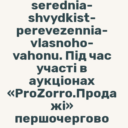
serednia-
shvydkist-
perevezennia-
vlasnoho-
vahonu. Під час
участі в
аукціонах
«ProZorro.Прода
жі»
першочергово