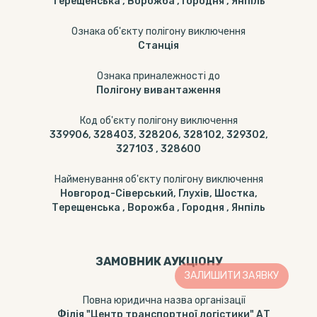
Терещенська , Ворожба , Городня , Янпіль
Ознака об'єкту полігону виключення
Станція
Ознака приналежності до
Полігону вивантаження
Код об'єкту полігону виключення
339906, 328403, 328206, 328102, 329302,
327103 , 328600
Найменування об'єкту полігону виключення
Новгород-Сіверський, Глухів, Шостка,
Терещенська , Ворожба , Городня , Янпіль
ЗАМОВНИК АУКЦІОНУ
ЗАЛИШИТИ ЗАЯВКУ
Повна юридична назва організації
Філія "Центр транспортної логістики" АТ