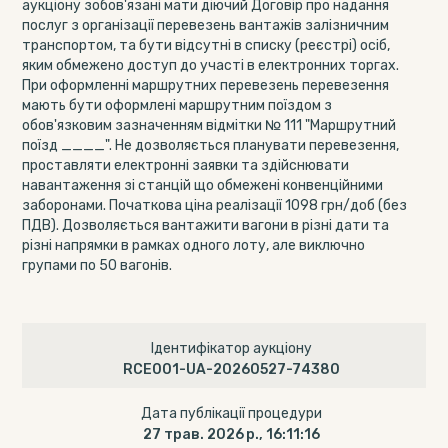
аукціону зобов'язані мати діючий Договір про надання
послуг з організації перевезень вантажів залізничним
транспортом, та бути відсутні в списку (реєстрі) осіб,
яким обмежено доступ до участі в електронних торгах.
При оформленні маршрутних перевезень перевезення
мають бути оформлені маршрутним поїздом з
обов'язковим зазначенням відмітки № 111 "Маршрутний
поїзд ____". Не дозволяється планувати перевезення,
проставляти електронні заявки та здійснювати
навантаження зі станцій що обмежені конвенційними
заборонами. Початкова ціна реалізації 1098 грн/доб (без
ПДВ). Дозволяється вантажити вагони в різні дати та
різні напрямки в рамках одного лоту, але виключно
групами по 50 вагонів.
Ідентифікатор аукціону
RCE001-UA-20260527-74380
Дата публікації процедури
27 трав. 2026 р., 16:11:16