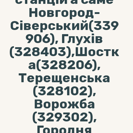
Новгород-
Сіверський(339
906), Глухів
(328403),Шостк
а(328206),
Терещенська
(328102),
Ворожба
(329302),
Городня