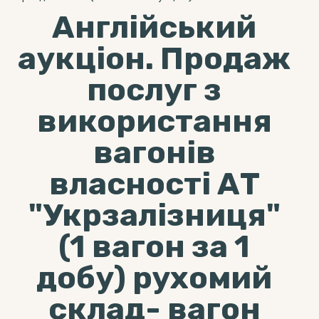
Англійський
аукціон. Продаж
послуг з
використання
вагонів
власності АТ
"Укрзалізниця"
(1 вагон за 1
добу) рухомий
склад- вагон