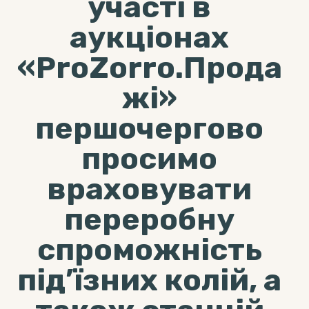
участі в
аукціонах
«ProZorro.Прода
жі»
першочергово
просимо
враховувати
переробну
спроможність
під’їзних колій, а