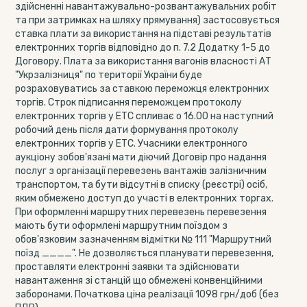
здійсненні навантажувально-розвантажувальних робіт
та при затримках на шляху прямування) застосовується
ставка плати за використання на підставі результатів
електронних торгів відповідно до п. 7.2 Додатку 1-5 до
Договору. Плата за використання вагонів власності АТ
"Укрзалізниця" по території України буде
розраховуватись за ставкою переможця електронних
торгів. Строк підписання переможцем протоколу
електронних торгів у ЕТС спливає о 16.00 на наступний
робочий день після дати формування протоколу
електронних торгів у ЕТС. Учасники електронного
аукціону зобов'язані мати діючий Договір про надання
послуг з організації перевезень вантажів залізничним
транспортом, та бути відсутні в списку (реєстрі) осіб,
яким обмежено доступ до участі в електронних торгах.
При оформленні маршрутних перевезень перевезення
мають бути оформлені маршрутним поїздом з
обов'язковим зазначенням відмітки № 111 "Маршрутний
поїзд ____". Не дозволяється планувати перевезення,
проставляти електронні заявки та здійснювати
навантаження зі станцій що обмежені конвенційними
заборонами. Початкова ціна реалізації 1098 грн/доб (без