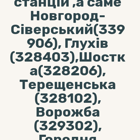
станцій ,а саме
Новгород-
Сіверський(339
906), Глухів
(328403),Шостк
а(328206),
Терещенська
(328102),
Ворожба
(329302),
Городня