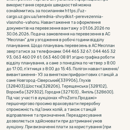
використання середніх швидкостей можна
ознайомитись за посиланням https://uz-
cargo.uz.gov.ua/serednia-shvydkist-perevezennia-
vlasnoho-vahonu. Навантаження та оформлення
документів на перевезення вантажу з 01.06.2026 по
30.06.2026. Подача замовлення на перевезення в АС
"Месплан" для узгодження в робочі години відділу
планування. Щодо планувань перевезень в АС Месплан
звертатися за телефонами: 044 465 32 67; 044 465 32
93; 063 460 09 61; 063 460 08 81 згідно графіка роботи
відділу планування, а саме з понеділка по четвер з 8:00
до 17:00, п’ятниця з 8:00 до 15:45. Полігон навантаження/
вивантаження- УЗ за винятком прифронтових станцій ,а
саме Новгород-Сіверський(339906), Глухів
(328403),Шостка(328206), Терещенська (328102),
Ворожба (329302), Городня (327103) , Янпіль (328600).
Під час участі в аукціонах «ProZorro.Продажі»
першочергово просимо враховувати переробну
спроможність під’їзних колій, а також станцій
відправлення та призначення. Переадресування
дозволяється здійснювати при дотриманні умов
аукціону. При визначенні плати за користування (при