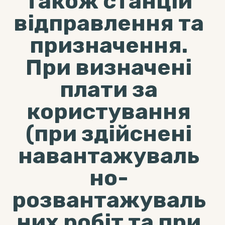
також станцій
відправлення та
призначення.
При визначені
плати за
користування
(при здійснені
навантажуваль
но-
розвантажуваль
них робіт та при