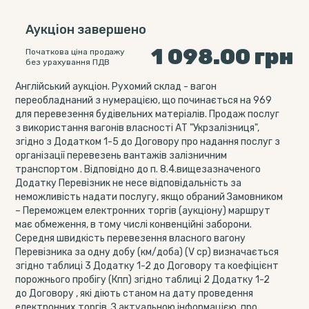
Аукціон завершено
1 098.00
грн
Початкова ціна продажу
без урахування ПДВ
Англійський аукціон. Рухомий склад - вагон
переобладнаний з нумерацією, що починається на 969
для перевезення будівельних матеріалів. Продаж послуг
з використання вагонів власності АТ "Укрзалізниця",
згідно з Додатком 1-5 до Договору про надання послуг з
організації перевезень вантажів залізничним
транспортом . Відповідно до п. 8.4.вищезазначеного
Додатку Перевізник не несе відповідальність за
неможливість надати послугу, якщо обраний Замовником
– Переможцем електронних торгів (аукціону) маршрут
має обмеження, в тому числі конвенційні заборони.
Середня швидкість перевезення власного вагону
Перевізника за одну добу (км/доба) (V ср) визначається
згідно таблиці 3 Додатку 1-2 до Договору та коефіцієнт
порожнього пробігу (Кпп) згідно таблиці 2 Додатку 1-2
до Договору , які діють станом на дату проведення
електронних торгів. З актуальною інформацією, про