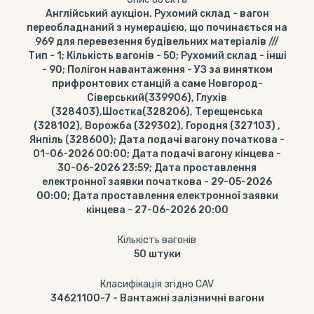
Англійський аукціон. Рухомий склад - вагон
переобладнаний з нумерацією, що починається на
969 для перевезення будівельних матеріалів ///
Тип - 1; Кількість вагонів - 50; Рухомий склад - інші
- 90; Полігон навантаження - УЗ за винятком
прифронтових станцій а саме Новгород-
Сіверський(339906), Глухів
(328403),Шостка(328206), Терещенська
(328102), Ворожба (329302), Городня (327103) ,
Янпіль (328600); Дата подачі вагону початкова -
01-06-2026 00:00; Дата подачі вагону кінцева -
30-06-2026 23:59; Дата проставлення
електронної заявки початкова - 29-05-2026
00:00; Дата проставлення електронної заявки
кінцева - 27-06-2026 20:00
Кількість вагонів
50
штуки
Класифікація згідно CAV
34621100-7
-
Вантажні залізничні вагони