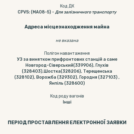
Код ДК
CPVS
:
(MA08-5)
-
Для залізничного транспорту
Адреса місцезнаходження майна
не вказана
Полігон навантаження
УЗ за винятком прифронтових станцій а саме
Новгород-Сіверський(339906), Глухів
(328403),Шостка(328206), Терещенська
(328102), Ворожба (329302), Городня (327103) ,
Янпіль (328600)
Код роду вагонів
Інші
ПЕРІОД ПРОСТАВЛЕННЯ ЕЛЕКТРОННОЇ ЗАЯВКИ