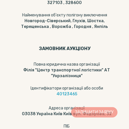
327103 , 328600
Найменування об'єкту полігону виключення
Новгород-Сіверський, Глухів, Шостка,
Терещенська , Ворожба , Городня , Янпіль
ЗАМОВНИК АУКЦІОНУ
Повна юридична назва організації
Філія "Центр транспортної логістики" АТ
"Укрзалізниця"
Ідентифікатори організації або особи
40123465
Адреса організації
ЗАЛИШИТИ ЗАЯВКУ
03038 Україна Київ Київ вул. Федорова, 32
ПІБ