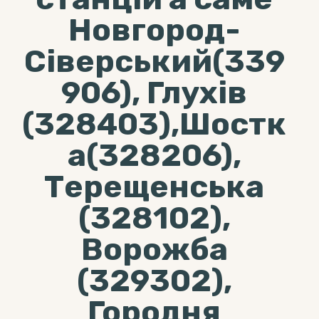
Новгород-
Сіверський(339
906), Глухів
(328403),Шостк
а(328206),
Терещенська
(328102),
Ворожба
(329302),
Городня