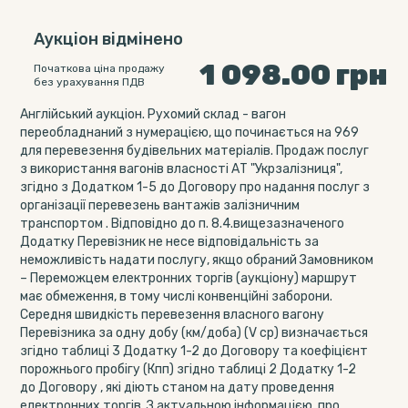
Аукціон відмінено
1 098.00
грн
Початкова ціна продажу
без урахування ПДВ
Англійський аукціон. Рухомий склад - вагон
переобладнаний з нумерацією, що починається на 969
для перевезення будівельних матеріалів. Продаж послуг
з використання вагонів власності АТ "Укрзалізниця",
згідно з Додатком 1-5 до Договору про надання послуг з
організації перевезень вантажів залізничним
транспортом . Відповідно до п. 8.4.вищезазначеного
Додатку Перевізник не несе відповідальність за
неможливість надати послугу, якщо обраний Замовником
– Переможцем електронних торгів (аукціону) маршрут
має обмеження, в тому числі конвенційні заборони.
Середня швидкість перевезення власного вагону
Перевізника за одну добу (км/доба) (V ср) визначається
згідно таблиці 3 Додатку 1-2 до Договору та коефіцієнт
порожнього пробігу (Кпп) згідно таблиці 2 Додатку 1-2
до Договору , які діють станом на дату проведення
електронних торгів. З актуальною інформацією, про