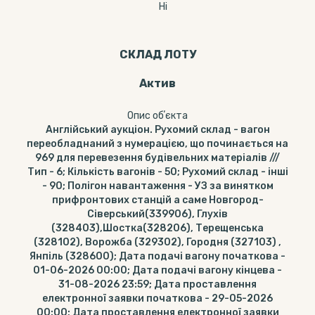
Ні
СКЛАД ЛОТУ
Актив
Опис обʼєкта
Англійський аукціон. Рухомий склад - вагон
переобладнаний з нумерацією, що починається на
969 для перевезення будівельних матеріалів ///
Тип - 6; Кількість вагонів - 50; Рухомий склад - інші
- 90; Полігон навантаження - УЗ за винятком
прифронтових станцій а саме Новгород-
Сіверський(339906), Глухів
(328403),Шостка(328206), Терещенська
(328102), Ворожба (329302), Городня (327103) ,
Янпіль (328600); Дата подачі вагону початкова -
01-06-2026 00:00; Дата подачі вагону кінцева -
31-08-2026 23:59; Дата проставлення
електронної заявки початкова - 29-05-2026
00:00; Дата проставлення електронної заявки