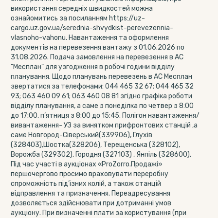
використання середніх швидкостей можна
ознайомитись за посиланням https://uz-
cargo.uz.gov.ua/serednia-shvydkist-perevezennia-
vlasnoho-vahonu. Навантаження та оформлення
документів на перевезення вантажу з 01.06.2026 по
31.08.2026. Подача замовлення на перевезення в АС
"Месплан" для узгодження в робочі години відділу
планування. Щодо планувань перевезень в АС Месплан
звертатися за телефонами: 044 465 32 67; 044 465 32
93; 063 460 09 61; 063 460 08 81 згідно графіка роботи
відділу планування, а саме з понеділка по четвер з 8:00
до 17:00, п’ятниця з 8:00 до 15:45. Полігон навантаження/
вивантаження- УЗ за винятком прифронтових станцій ,а
саме Новгород-Сіверський(339906), Глухів
(328403),Шостка(328206), Терещенська (328102),
Ворожба (329302), Городня (327103) , Янпіль (328600).
Під час участі в аукціонах «ProZorro.Продажі»
першочергово просимо враховувати переробну
спроможність під’їзних колій, а також станцій
відправлення та призначення. Переадресування
дозволяється здійснювати при дотриманні умов
аукціону. При визначенні плати за користування (при