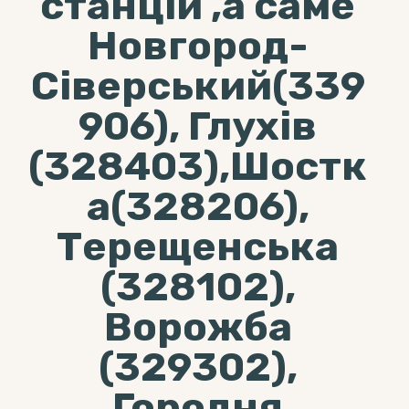
станцій ,а саме
Новгород-
Сіверський(339
906), Глухів
(328403),Шостк
а(328206),
Терещенська
(328102),
Ворожба
(329302),
Городня