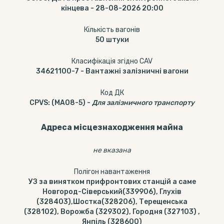
кінцева - 28-08-2026 20:00
Кількість вагонів
50
штуки
Класифікація згідно CAV
34621100-7
-
Вантажні залізничні вагони
Код ДК
CPVS
:
(MA08-5)
-
Для залізничного транспорту
Адреса місцезнаходження майна
не вказана
Полігон навантаження
УЗ за винятком прифронтових станцій а саме
Новгород-Сіверський(339906), Глухів
(328403),Шостка(328206), Терещенська
(328102), Ворожба (329302), Городня (327103) ,
Янпіль (328600)