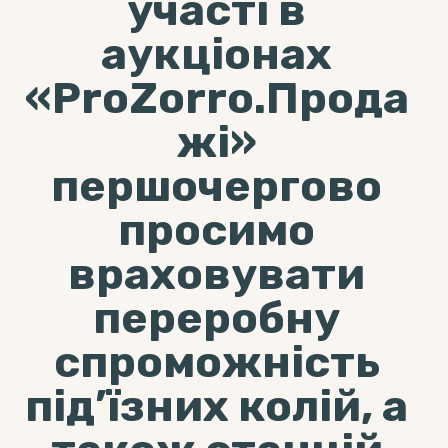
участі в
аукціонах
«ProZorro.Прода
жі»
першочергово
просимо
враховувати
переробну
спроможність
під’їзних колій, а