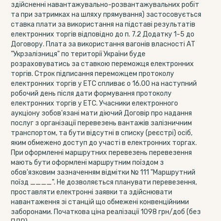
здійсненні навантажувально-розвантажувальних робіт
та при затримках на шляху прямування) застосовується
ставка плати за використання на підставі результатів
електронних торгів відповідно до п. 7.2 Додатку 1-5 до
Договору. Плата за використання вагонів власності АТ
"Укрзалізниця" по території України буде
розраховуватись за ставкою переможця електронних
торгів. Строк підписання переможцем протоколу
електронних торгів у ЕТС спливає о 16.00 на наступний
робочий день після дати формування протоколу
електронних торгів у ЕТС. Учасники електронного
аукціону зобов'язані мати діючий Договір про надання
послуг з організації перевезень вантажів залізничним
транспортом, та бути відсутні в списку (реєстрі) осіб,
яким обмежено доступ до участі в електронних торгах.
При оформленні маршрутних перевезень перевезення
мають бути оформлені маршрутним поїздом з
обов'язковим зазначенням відмітки № 111 "Маршрутний
поїзд ____". Не дозволяється планувати перевезення,
проставляти електронні заявки та здійснювати
навантаження зі станцій що обмежені конвенційними
заборонами. Початкова ціна реалізації 1098 грн/доб (без