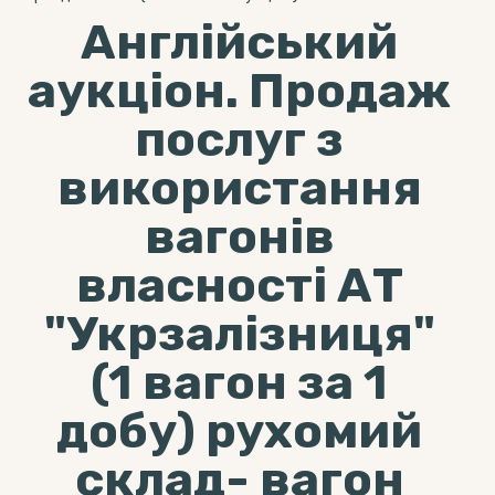
Англійський
аукціон. Продаж
послуг з
використання
вагонів
власності АТ
"Укрзалізниця"
(1 вагон за 1
добу) рухомий
склад- вагон