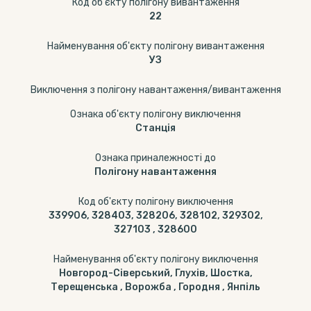
Код об'єкту полігону вивантаження
22
Найменування об'єкту полігону вивантаження
УЗ
Виключення з полігону навантаження/вивантаження
Ознака об'єкту полігону виключення
Станція
Ознака приналежності до
Полігону навантаження
Код об'єкту полігону виключення
339906, 328403, 328206, 328102, 329302,
327103 , 328600
Найменування об'єкту полігону виключення
Новгород-Сіверський, Глухів, Шостка,
Терещенська , Ворожба , Городня , Янпіль