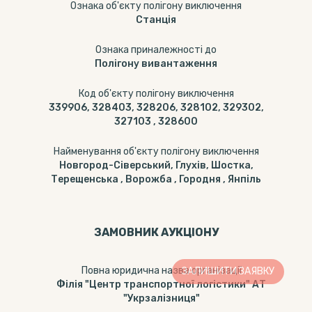
Ознака об'єкту полігону виключення
Станція
Ознака приналежності до
Полігону вивантаження
Код об'єкту полігону виключення
339906, 328403, 328206, 328102, 329302,
327103 , 328600
Найменування об'єкту полігону виключення
Новгород-Сіверський, Глухів, Шостка,
Терещенська , Ворожба , Городня , Янпіль
ЗАМОВНИК АУКЦІОНУ
Повна юридична назва організації
ЗАЛИШИТИ ЗАЯВКУ
Філія "Центр транспортної логістики" АТ
"Укрзалізниця"