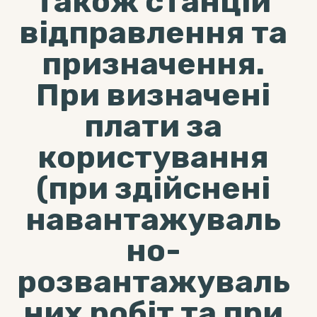
також станцій
відправлення та
призначення.
При визначені
плати за
користування
(при здійснені
навантажуваль
но-
розвантажуваль
них робіт та при