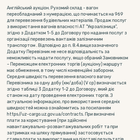
Англійський аукціон. Рухомий склад - вагон
переобладнаний з нумерацією, що починається на 969
для перевезення будівельних матеріалів. Продаж послуг
з використання вагонів власності АТ "Укрзалізниця",
згідно з Додатком 1-5 до Договору про надання послуг з
організації перевезень вантажів залізничним
транспортом . Відповідно до п. 8.4.вищезазначеного
Додатку Перевізник не несе відповідальність за
неможливість надати послугу, якщо обраний Замовником
– Переможцем електронних торгів (аукціону) маршрут
має обмеження, в тому числі конвенційні заборони.
Середня швидкість перевезення власного вагону
Перевізника за одну добу (км/доба) (V ср) визначається
згідно таблиці 3 Додатку 1-2 до Договору, який діє
станом на дату проведення електронних торгів. З
актуальною інформацією, про використання середніх
швидкостей можна ознайомитись за посиланням
https//uz-cargo.uz.gov.ua/contracts. При визначені
плати за користування (при здійснені
навантажувально-розвантажувальних робіт та при
затримках на шляху прямування) застосовується
ставка плати за використання на підставі результатів