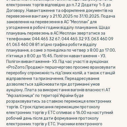
електронних торгів відповідно до п.7.2 Додатку 1-5 до
Договору. Навантаження та оформлення документів на
перевезення вантажу з 21.10.2025 по 31.10.2025. Подача
замовлення на перевезення в АС "Месплан" для
узгодження в робочі години відділу планування. Щодо
планувань перевезень в АС Месплан звертатися за
телефонами: 044 465 32 67; 044 465 32 93; 063 460 09
61; 063 460 08 81 згідно графіка роботи відділу
планування, а саме з понеділка по четвер з 8:00 до 17:00,
п’ятниця з 8:00 до 15:45. Полігон навантаження - УЗ.
Полігон вивантаження- УЗ. Під час участі в аукціонах
«ProZorro.Продажі» першочергово просимо враховувати
переробну спроможність під’їзних колій, а також станцій
відправлення та призначення. Переадресування
дозволяється здійснювати при дотриманні умов
аукціону. Плата за використання вагонів власності АТ
"Укрзалізниця" по території України буде
розраховуватись за ставкою переможця електронних
торгів. Строк підписання переможцем протоколу
електронних торгів у ЕТС спливає о 16.00 на наступний
робочий день після дати формування протоколу
електронних торгів у ЕТС. Учасники електронного