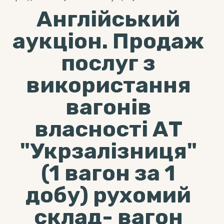
Англійський
аукціон. Продаж
послуг з
використання
вагонів
власності АТ
"Укрзалізниця"
(1 вагон за 1
добу) рухомий
склад- вагон