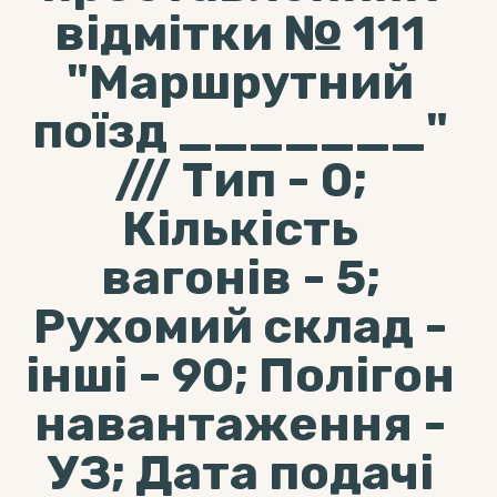
відмітки № 111
"Маршрутний
поїзд _______"
/// Тип - 0;
Кількість
вагонів - 5;
Рухомий склад -
інші - 90; Полігон
навантаження -
УЗ; Дата подачі