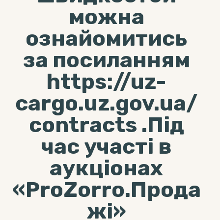
можна
ознайомитись
за посиланням
https://uz-
cargo.uz.gov.ua/
contracts .Під
час участі в
аукціонах
«ProZorro.Прода
жі»