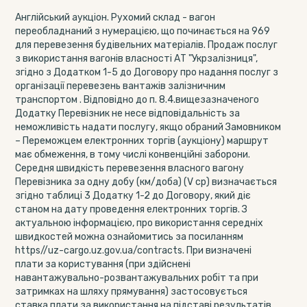
Англійський аукціон. Рухомий склад - вагон
переобладнаний з нумерацією, що починається на 969
для перевезення будівельних матеріалів. Продаж послуг
з використання вагонів власності АТ "Укрзалізниця",
згідно з Додатком 1-5 до Договору про надання послуг з
організації перевезень вантажів залізничним
транспортом . Відповідно до п. 8.4.вищезазначеного
Додатку Перевізник не несе відповідальність за
неможливість надати послугу, якщо обраний Замовником
– Переможцем електронних торгів (аукціону) маршрут
має обмеження, в тому числі конвенційні заборони.
Середня швидкість перевезення власного вагону
Перевізника за одну добу (км/доба) (V ср) визначається
згідно таблиці 3 Додатку 1-2 до Договору, який діє
станом на дату проведення електронних торгів. З
актуальною інформацією, про використання середніх
швидкостей можна ознайомитись за посиланням
https//uz-cargo.uz.gov.ua/contracts. При визначені
плати за користування (при здійснені
навантажувально-розвантажувальних робіт та при
затримках на шляху прямування) застосовується
ставка плати за використання на підставі результатів