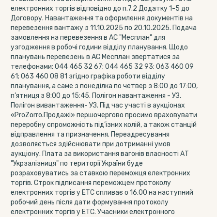
електронних торгів відповідно до п.7.2 Додатку 1-5 до
Договору. Навантаження та оформлення документів на
перевезення вантажу з 11.10.2025 по 20.10.2025. Подача
замовлення на перевезення в АС "Месплан" для
узгодження в робочі години відділу планування. Щодо
планувань перевезень в АС Месплан звертатися за
телефонами: 044 465 32 67; 044 465 32 93; 063 460 09
61; 063 460 08 81 згідно графіка роботи відділу
планування, а саме з понеділка по четвер з 8:00 до 17:00,
п’ятниця з 8:00 до 15:45. Полігон навантаження - УЗ.
Полігон вивантаження- УЗ. Під час участі в аукціонах
«ProZorro.Продажі» першочергово просимо враховувати
переробну спроможність під’їзних колій, а також станцій
відправлення та призначення. Переадресування
дозволяється здійснювати при дотриманні умов
аукціону. Плата за використання вагонів власності АТ
"Укрзалізниця" по території України буде
розраховуватись за ставкою переможця електронних
торгів. Строк підписання переможцем протоколу
електронних торгів у ЕТС спливає о 16.00 на наступний
робочий день після дати формування протоколу
електронних торгів у ЕТС. Учасники електронного