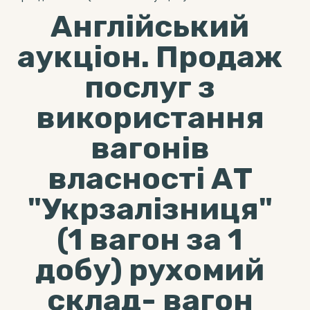
Англійський
аукціон. Продаж
послуг з
використання
вагонів
власності АТ
"Укрзалізниця"
(1 вагон за 1
добу) рухомий
склад- вагон