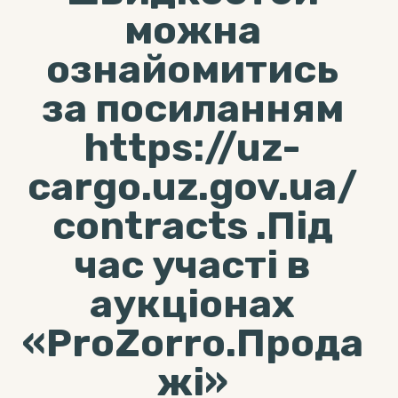
можна
ознайомитись
за посиланням
https://uz-
cargo.uz.gov.ua/
contracts .Під
час участі в
аукціонах
«ProZorro.Прода
жі»