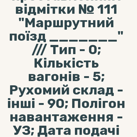
відмітки № 111
"Маршрутний
поїзд _______"
/// Тип - 0;
Кількість
вагонів - 5;
Рухомий склад -
інші - 90; Полігон
навантаження -
УЗ; Дата подачі