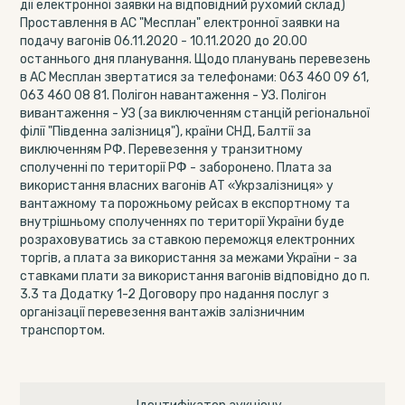
дії електронної заявки на відповідний рухомий склад)
Проставлення в АС "Месплан" електронної заявки на
подачу вагонів 06.11.2020 - 10.11.2020 до 20.00
останнього дня планування. Щодо планувань перевезень
в АС Месплан звертатися за телефонами: 063 460 09 61,
063 460 08 81. Полігон навантаження - УЗ. Полігон
вивантаження - УЗ (за виключенням станцій регіональної
філії "Південна залізниця"), країни СНД, Балтії за
виключенням РФ. Перевезення у транзитному
сполученні по території РФ - заборонено. Плата за
використання власних вагонів АТ «Укрзалізниця» у
вантажному та порожньому рейсах в експортному та
внутрішньому сполученнях по території України буде
розраховуватись за ставкою переможця електронних
торгів, а плата за використання за межами України - за
ставками плати за використання вагонів відповідно до п.
3.3 та Додатку 1-2 Договору про надання послуг з
організації перевезення вантажів залізничним
транспортом.