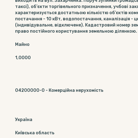
виходить на вул. Захарченка. Поруч зупинки громадс
таксі), об’єкти торгівельного призначення, учбові з
характеризується достатньою кількістю об’єктів коме
постачання - 10 кВт, водопостачання, каналізація - ц
(індивідувальне, відключене). Кадастровий номер зем
право постійного користування земельною ділянкою.
Майно
1,0000
04200000-0
-
Комерційна нерухомість
Україна
Київська область