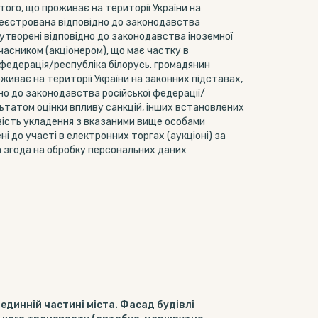
 того, що проживає на території України на
реєстрована відповідно до законодавства
 утворені відповідно до законодавства іноземної
часником (акціонером), що має частку в
ка федерація/республіка білорусь. громадянин
оживає на території України на законних підставах,
о до законодавства російської федерації/
ультатом оцінки впливу санкцій, інших встановлених
ість укладення з вказаними вище особами
і до участі в електронних торгах (аукціоні) за
а згода на обробку персональних даних
единній частині міста. Фасад будівлі