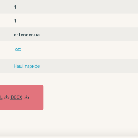
1
1
e-tender.ua
Наші тарифи
L
DOCX