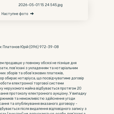
Наступне фото
м: Платонов Юрій (096) 972-39-08
ем продавцю у повному обсязі не пізніше дня
ати, пов'язані з укладенням та нотаріальним
них зборів та обов'язкових платежів,
ор обирає нотаріуса, що посвідчуватиме договір
 роботи електронної торгової системи
жу нерухомого майна відбувається протягом 20
вання протоколу електронного аукціону. У випадку
оржників та неможливістю здійснення угоди
сання та опублікування вказаного договору -
дбувається після видалення відповідного запису з
ах (аукціоні) не допускаються: особи, пов'язані з