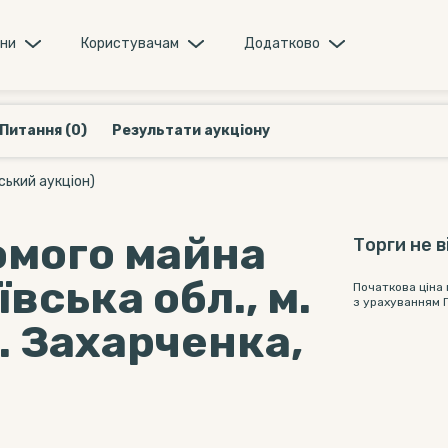
они
Користувачам
Додатково
Питання (0)
Результати аукціону
ський аукціон)
мого майна
Торги не 
вська обл., м.
Початкова ціна
з урахуванням 
. Захарченка,