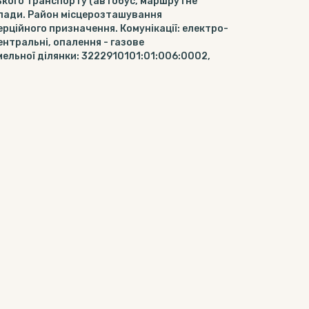
ького транспорту (автобус, маршрутне
аклади. Район місцерозташування
рційного призначення. Комунікації: електро-
ентральні, опалення - газове
ельної ділянки: 3222910101:01:006:0002,