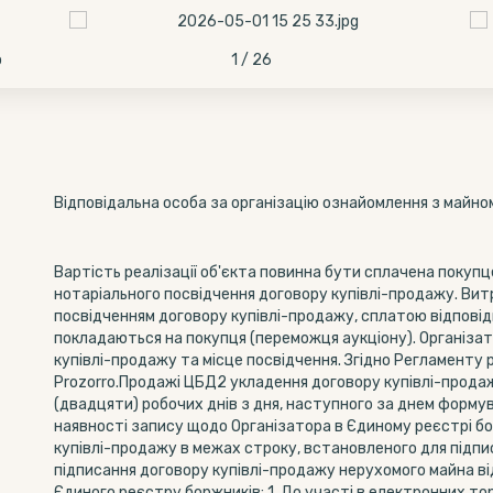
о
1 / 26
Відповідальна особа за організацію ознайомлення з майно
Вартість реалізації об'єкта повинна бути сплачена покупц
нотаріального посвідчення договору купівлі-продажу. Витр
посвідченням договору купівлі-продажу, сплатою відповід
покладаються на покупця (переможця аукціону). Організат
купівлі-продажу та місце посвідчення. Згідно Регламенту
Prozorro.Продажі ЦБД2 укладення договору купівлі-прода
(двадцяти) робочих днів з дня, наступного за днем форму
наявності запису щодо Організатора в Єдиному реєстрі б
купівлі-продажу в межах строку, встановленого для підпи
підписання договору купівлі-продажу нерухомого майна ві
Єдиного реєстру боржників; 1. До участі в електронних торг