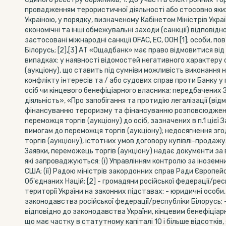
провадженням терористичної діяльності або стосовно яки
Україною, у порядку, визначеному Кабінетом Міністрів Укра
економічні та інші обмежувальні заходи (санкції) відповідн
застосовані міжнародні санкції OFAC, EC, OOH [1]; особи, п
Білорусь; [2],[3] АТ «Ощадбанк» має право відмовитися ві
випадках: y наявності відомостей негативного характеру 
(аукціону), що ставить під сумніви можливість виконання 
конфлікту інтересів та / або судових справ проти Банку у 
осіб чи кінцевого бенефіціарного власника; передбачених З
діяльність», «Про запобігання та протидію легалізації (в
фінансуванню тероризму та фінансуванню розповсюдженн
переможця торгів (аукціону) до осіб, зазначених в п.1 цієї 
вимогам до переможця торгів (аукціону); недосягнення зг
торгів (аукціону), істотних умов договору купівлі-продажу. 2
Заявки, переможець торгів (аукціону) надає документи за в
які запроваджуються: (і) Управлінням контролю за інозем
США; (ії) Радою міністрів закордонних справ Ради Європейсь
Об'єднаних Націй; [2] - громадяни російської федерації/ре
території України на законних підставах: - юридичні особи
законодавства російської федерації/республіки Білорусь; 
відповідно до законодавства України, кінцевим бенефіціар
що має частку в статутному капіталі 10 і більше відсотків,