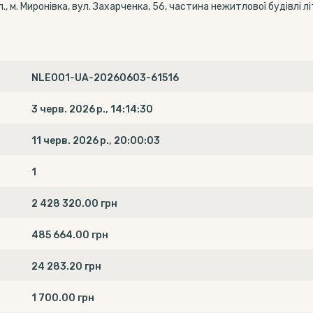
 м. Миронівка, вул. Захарченка, 56, частина нежитлової будівлі л
NLE001-UA-20260603-61516
3 черв. 2026 р., 14:14:30
11 черв. 2026 р., 20:00:03
1
2 428 320.00 грн
485 664.00 грн
24 283.20 грн
1 700.00 грн