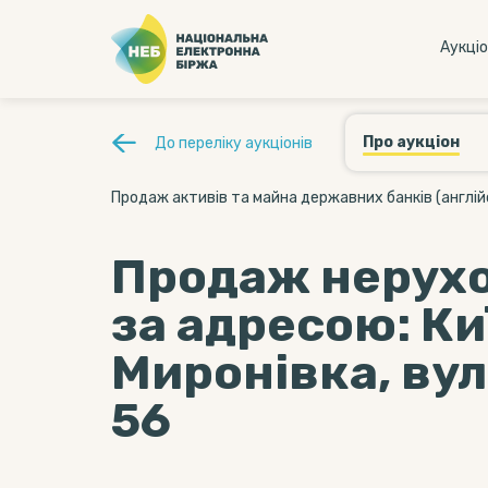
Аукцi
Про аукціон
До переліку аукціонів
Продаж активів та майна державних банків (англій
Продаж нерухо
за адресою: Киї
Миронівка, вул
56