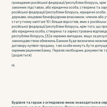
громадянин російської федерації/республіки білорусь, крім
законних підставах, або юридична особа, створена та за
російської федерації/республіки білорусь, юридичні особи,
держави, кінцевим бенефіціарним власником, членом або у
статутному капіталі 10 і більше відсотків, яких є російсь
російської федерації/республіки білорусь, крім того, що пр
або юридична особа, створена та зареєстрована відповідн
республіки білорусь; [3] в окремих випадках, якщо за рез
законодавством обмежень Банком буде визначено можлив
договору купівлі-продажу, такі особи можуть бути допущен
окремим рішенням Банку. Перелік необхідних документів т
(додається)
Ні
Будівля та гараж з оглядовою ямою знаходяться в сер