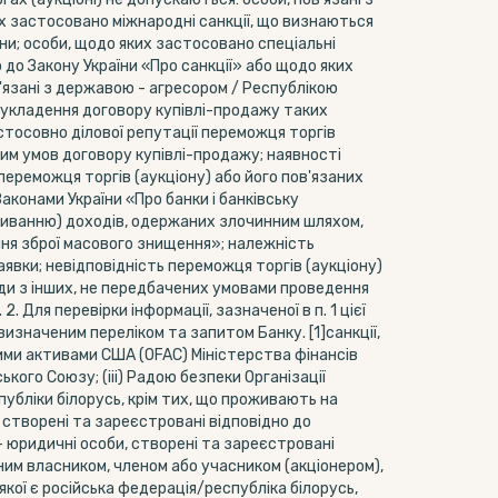
х застосовано міжнародні санкції, що визнаються
їни; особи, щодо яких застосовано спеціальні
о до Закону України «Про санкції» або щодо яких
ов'язані з державою - агресором / Республікою
д укладення договору купівлі-продажу таких
стосовно ділової репутації переможця торгів
ним умов договору купівлі-продажу; наявності
переможця торгів (аукціону) або його пов'язаних
аконами України «Про банки і банківську
ідмиванню) доходів, одержаних злочинним шляхом,
я зброї масового знищення»; належність
Заявки; невідповідність переможця торгів (аукціону)
оди з інших, не передбачених умовами проведення
. Для перевірки інформації, зазначеної в п. 1 цієї
изначеним переліком та запитом Банку. [1]санкції,
ними активами США (OFAC) Міністерства фінансів
кого Союзу; (iii) Радою безпеки Організації
спубліки білорусь, крім тих, що проживають на
, створені та зареєстровані відповідно до
- юридичні особи, створені та зареєстровані
ним власником, членом або учасником (акціонером),
 якої є російська федерація/республіка білорусь,