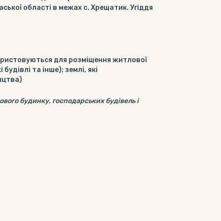
аської області в межах с. Хрещатик. Угіддя
користовуються для розміщення житлової
удівлі та інше); землі, які
ицтва)
ового будинку, господарських будівель і