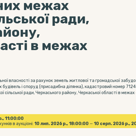
них межах
льської ради,
айону,
асті в межах
ної власності за рахунок земель житлової та громадської забудов
 будівель і споруд (присадибна ділянка), кадастровий номер 712
 сільської ради, Черкаського району, Черкаської області в межах
р., 11:00:00
унків в аукціоні:
10 лип. 2026 р., 18:00:00
—
10 серп. 2026 р., 2