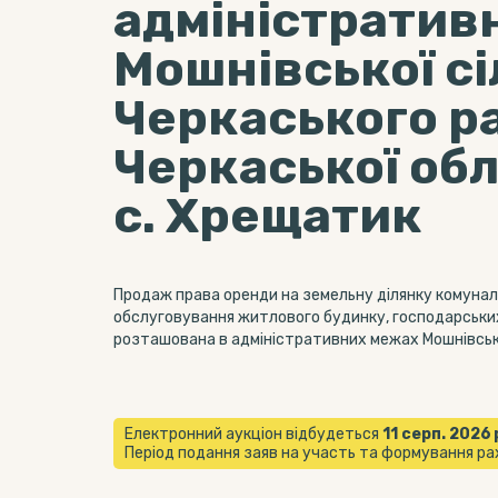
адміністратив
Мошнівської сі
Черкаського р
Черкаської обл
с. Хрещатик
Продаж права оренди на земельну ділянку комуналь
обслуговування житлового будинку, господарських
розташована в адміністративних межах Мошнівської
Електронний аукціон відбудеться
11 серп. 2026 
Період подання заяв на участь та формування рах