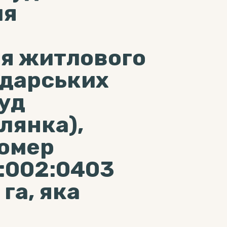
ля
я житлового
одарських
руд
лянка),
номер
:002:0403
га, яка