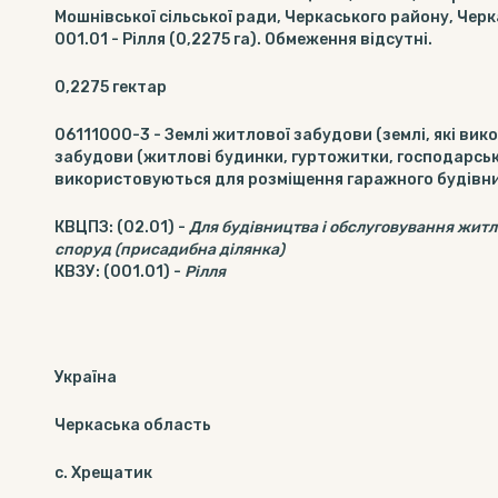
Мошнівської сільської ради, Черкаського району, Черк
001.01 - Рілля (0,2275 га). Обмеження відсутні.
0,2275
гектар
06111000-3
-
Землі житлової забудови (землі, які ви
забудови (житлові будинки, гуртожитки, господарські б
використовуються для розміщення гаражного будівн
КВЦПЗ
:
(02.01)
-
Для будівництва і обслуговування житл
споруд (присадибна ділянка)
КВЗУ
:
(001.01)
-
Рілля
Україна
Черкаська область
с. Хрещатик