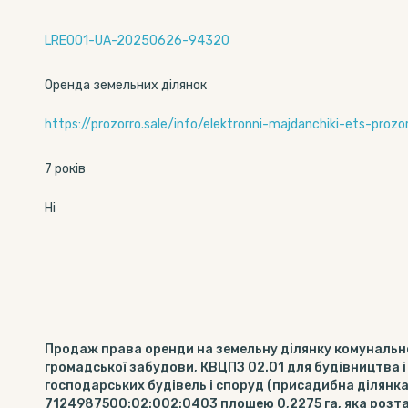
LRE001-UA-20250626-94320
Оренда земельних ділянок
https://prozorro.sale/info/elektronni-majdanchiki-ets-proz
7 років
Ні
Продаж права оренди на земельну ділянку комунально
громадської забудови, КВЦПЗ 02.01 для будівництва 
господарських будівель і споруд (присадибна ділянк
7124987500:02:002:0403 площею 0,2275 га, яка розт