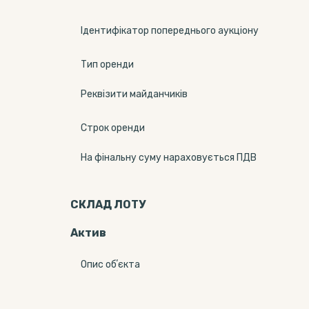
Ідентифікатор попереднього аукціону
Тип оренди
Реквізити майданчиків
Строк оренди
На фінальну суму нараховується ПДВ
СКЛАД ЛОТУ
Актив
Опис обʼєкта