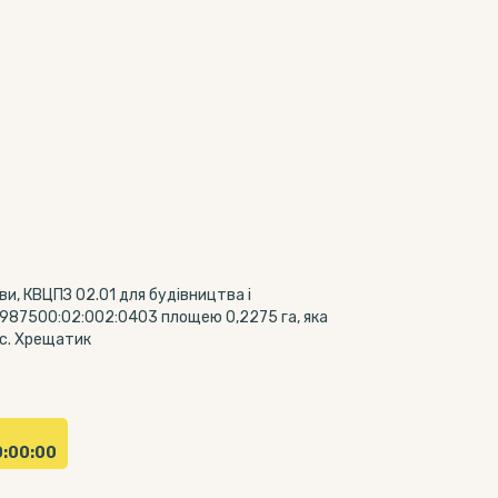
и, КВЦПЗ 02.01 для будівництва і
4987500:02:002:0403 площею 0,2275 га, яка
 с. Хрещатик
0:00:00