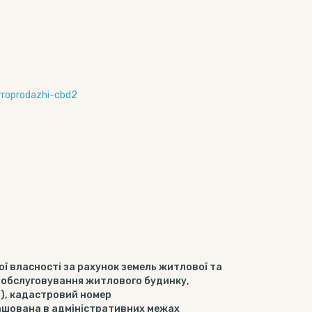
orroprodazhi-cbd2
ї власності за рахунок земель житлової та
і обслуговування житлового будинку,
а), кадастровий номер
ашована в адміністративних межах