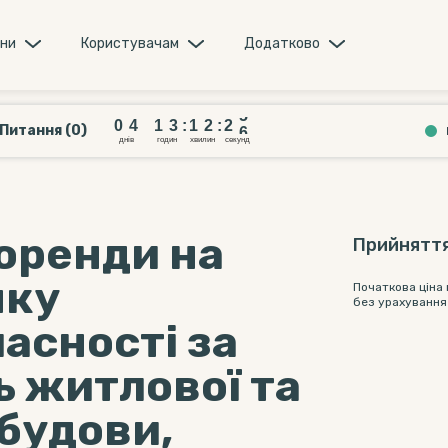
они
Користувачам
Додатково
0
4
1
3
1
2
2
4
0
4
1
3
:
1
2
:
2
5
Питання (0)
днiв
годин
хвилин
секунд
оренди на
Прийняття
нку
Початкова ціна
без урахування
асності за
ь житлової та
будови,