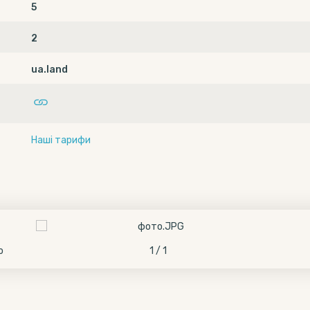
5
2
ua.land
Наші тарифи
о
1 / 1