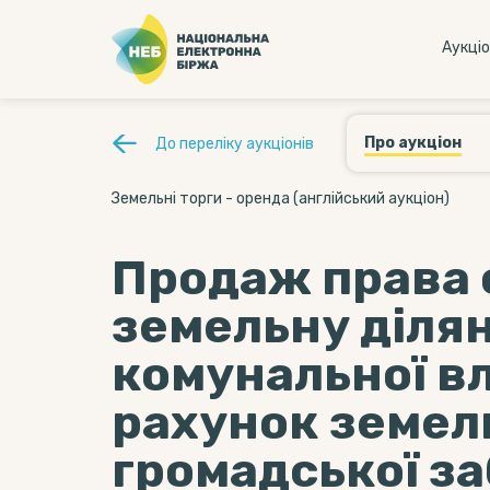
Аукцi
Про аукціон
До переліку аукціонів
Земельні торги - оренда (англійський аукціон)
Продаж права 
земельну діля
комунальної вл
рахунок земел
громадської за