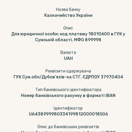
Назва банку
Казначейство України
Опис
Для юридичної особи: код платежу 18010600 в ГУК у
Сумській області, МФО 899998
Валюта
UAH
Реквізити одержувача
ГУК Сум.обл/Дубов’язів-ка СТГ, ЄДРПОУ 37970404
Тип банківського ідентифікатора
Номер банківського рахунку в форматі IBAN
Ідентифікатор
UA438999980334199812000018506
Опис до банківських реквізитів