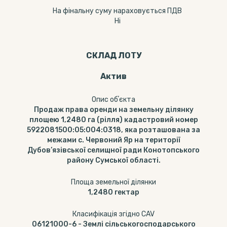
На фінальну суму нараховується ПДВ
Ні
СКЛАД ЛОТУ
Актив
Опис обʼєкта
Продаж права оренди на земельну ділянку
площею 1,2480 га (рілля) кадастровий номер
5922081500:05:004:0318, яка розташована за
межами с. Червоний Яр на території
Дубов’язівської селищної ради Конотопського
району Сумської області.
Площа земельної ділянки
1,2480
гектар
Класифікація згідно CAV
06121000-6
-
Землі сільськогосподарського