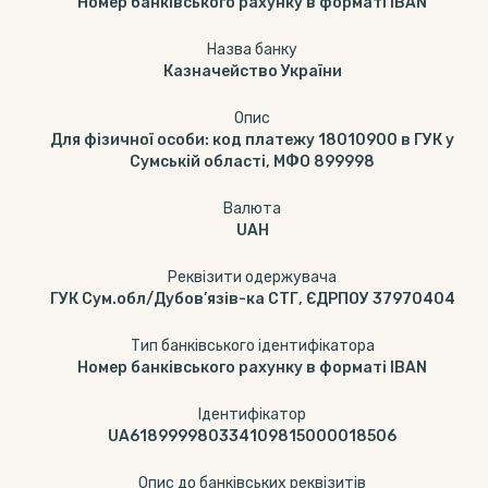
Номер банківського рахунку в форматі IBAN
Назва банку
Казначейство України
Опис
Для фізичної особи: код платежу 18010900 в ГУК у
Сумській області, МФО 899998
Валюта
UAH
Реквізити одержувача
ГУК Сум.обл/Дубов’язів-ка СТГ, ЄДРПОУ 37970404
Тип банківського ідентифікатора
Номер банківського рахунку в форматі IBAN
Ідентифікатор
UA618999980334109815000018506
Опис до банківських реквізитів