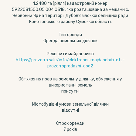
1,2480 га (рілля) кадастровий номер
5922081500:05:004:0318, яка розташована за межами с.
Червоний Яр на території Дубов’язівської селищної ради
Конотопського району Сумської області.
Тип оренди
Оренда земельних ділянок
Реквізити майданчиків
https://prozorro.sale/info/elektronni-majdanchiki-ets-
prozorroprodazhi-cbd2
Обтяження прав на земельну ділянку, обмеження у
використанні земель
присутні
Містобудівні умови земельної ділянки
відсутні
Строк оренди
7 років