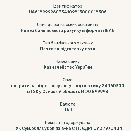
Ідентифікатор
UA618999980334109815000018506
Опис до банківських реквізитів
Номер банківського рахунку в форматі IBAN
Тип банкiвського рахунку
Плата за підготовку лота
Назва банку
Казначейство України
Опис
витрати на підготовку лоту, код платежу 24060300
в ГУК у Сумській області, МФО 899998
Валюта
UAH
Реквізити одержувача
ГУК Сум.обл/Дубов’язів-ка СТГ, ЄДРПОУ 37970404