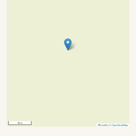
30 m
Leaflet
|
©
OpenStreetMap