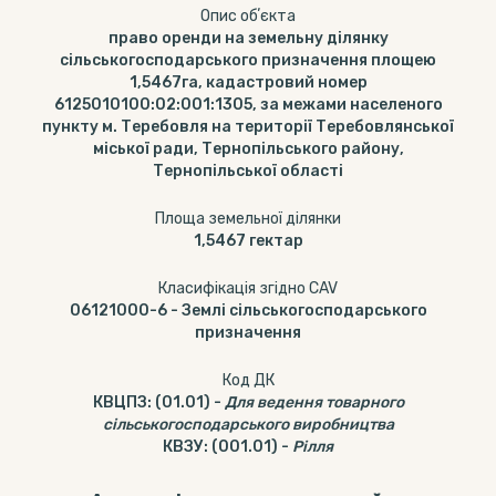
Опис обʼєкта
право оренди на земельну ділянку
сільськогосподарського призначення площею
1,5467га, кадастровий номер
6125010100:02:001:1305, за межами населеного
пункту м. Теребовля на території Теребовлянської
міської ради, Тернопільського району,
Тернопільської області
Площа земельної ділянки
1,5467
гектар
Класифікація згідно CAV
06121000-6
-
Землі сільськогосподарського
призначення
Код ДК
КВЦПЗ
:
(01.01)
-
Для ведення товарного
сільськогосподарського виробництва
КВЗУ
:
(001.01)
-
Рілля