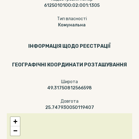
6125010100:02:001:1305
Тип власності
Комунальна
ІНФОРМАЦІЯ ЩОДО РЕЄСТРАЦІЇ
ГЕОГРАФІЧНІ КООРДИНАТИ РОЗТАШУВАННЯ
Широта
49.31750812566598
Довгота
25.747930050119407
+
−