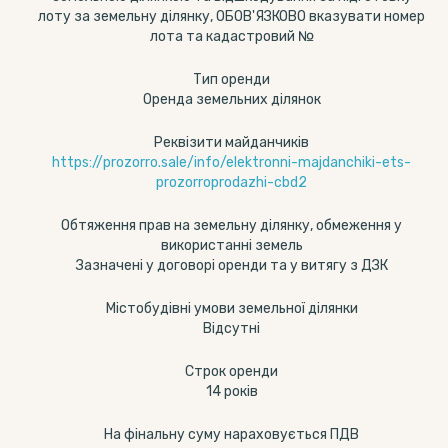
лоту за земельну ділянку, ОБОВ'ЯЗКОВО вказувати номер
лота та кадастровий №
Тип оренди
Оренда земельних ділянок
Реквізити майданчиків
https://prozorro.sale/info/elektronni-majdanchiki-ets-
prozorroprodazhi-cbd2
Обтяження прав на земельну ділянку, обмеження у
використанні земель
Зазначені у договорі оренди та у витягу з ДЗК
Містобудівні умови земельної ділянки
Відсутні
Строк оренди
14 років
На фінальну суму нараховується ПДВ