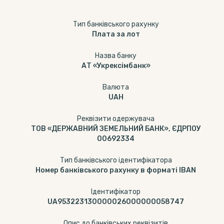
Тип банкiвського рахунку
Плата за лот
Назва банку
АТ «Укрексімбанк»
Валюта
UAH
Реквізити одержувача
ТОВ «ДЕРЖАВНИЙ ЗЕМЕЛЬНИЙ БАНК», ЄДРПОУ
00692334
Тип банківського ідентифікатора
Номер банківського рахунку в форматі IBAN
Ідентифікатор
UA953223130000026000000058747
Опис до банківських реквізитів