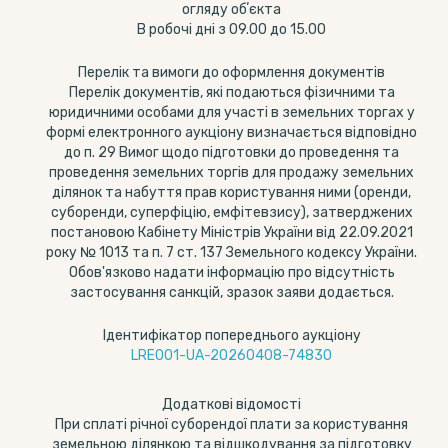
огляду обʼєкта
В робочі дні з 09.00 до 15.00
Перелік та вимоги до оформлення документів
Перелік документів, які подаються фізичними та
юридичними особами для участі в земельних торгах у
формі електронного аукціону визначається відповідно
до п. 29 Вимог щодо підготовки до проведення та
проведення земельних торгів для продажу земельних
ділянок та набуття прав користування ними (оренди,
суборенди, суперфіцію, емфітевзису), затверджених
постановою Кабінету Міністрів України від 22.09.2021
року № 1013 та п. 7 ст. 137 Земельного кодексу України.
Обов'язково надати інформацію про відсутність
застосування санкцій, зразок заяви додається.
Ідентифікатор попереднього аукціону
LRE001-UA-20260408-74830
Додаткові відомості
При сплаті річної суборендої плати за користування
земельною ділянкою та відшкодування за підготовку