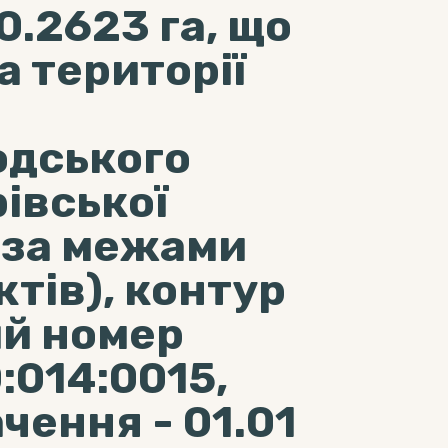
0.2623 га, що
 території
одського
івської
(за межами
тів), контур
ий номер
:014:0015,
чення - 01.01