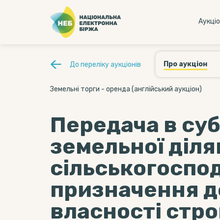
Аукцi
Про аукціон
До переліку аукціонів
Земельні торги - оренда (англійський аукціон)
Передача в су
земельної діл
сільськогоспо
призначення 
власності стро