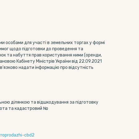
ми особами для участі в земельних торгах у формі
Вимог щодо підготовки до проведення та
нок та набуття прав користування ними (оренди,
новою Кабінету Міністрів України від 22.09.2021
бов'язково надати інформацію про відсутність
льною ділянкою та відшкодування за підготовку
лота та кадастровий №
orroprodazhi-cbd2