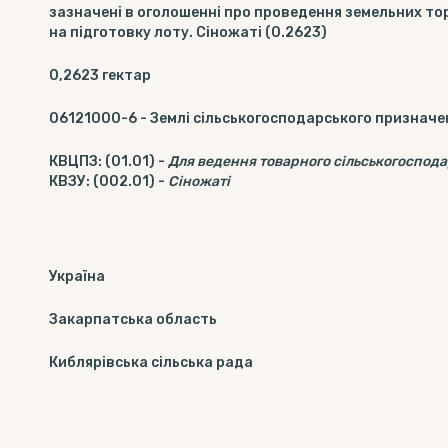
зазначені в оголошенні про проведення земельних тор
на підготовку лоту. Сіножаті (0.2623)
0,2623
гектар
06121000-6
-
Землі сільськогосподарського призначе
КВЦПЗ
:
(01.01)
-
Для ведення товарного сільськогоспод
КВЗУ
:
(002.01)
-
Сіножаті
Україна
Закарпатська область
Киблярівська сільська рада