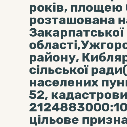
років, площею 
розташована на
Закарпатської
області,Ужгор
району, Кибляр
сільської ради
населених пунк
52, кадастров
2124883000:10
цільове призна