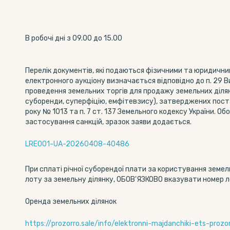
В робочі дні з 09.00 до 15.00
Перелік документів, які подаються фізичними та юридични
електронного аукціону визначається відповідно до п. 29 
проведення земельних торгів для продажу земельних діля
суборенди, суперфіцію, емфітевзису), затверджених поста
року № 1013 та п. 7 ст. 137 Земельного кодексу України. О
застосування санкцій, зразок заяви додається.
LRE001-UA-20260408-40486
При сплаті річної суборендої плати за користування земе
лоту за земельну ділянку, ОБОВ'ЯЗКОВО вказувати номер 
Оренда земельних ділянок
https://prozorro.sale/info/elektronni-majdanchiki-ets-proz