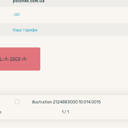
polonex.com.ua
Наші тарифи
L
DOCX
о
1 / 1