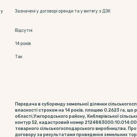
 у
Зазначені у договорі оренди та у витягу з ДЗК
Відсутні
14 років
Так
Передача в суборенду земельної ділянки сільського
власності строком на 14 років, площею 0.2623 га, що
області,Ужгородського району, Киблярівської сільськ
контур 52, кадастровий номер 2124883000:10:014:001
товарного сільськогосподарського виробництва. Прот
договору за результатами проведення земельних торг