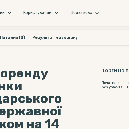
они
Користувачам
Додатково
Питання (0)
Результати аукціону
боренду
Торги не 
янки
Початкова ціна
без урахування
дарського
державної
ком на 14