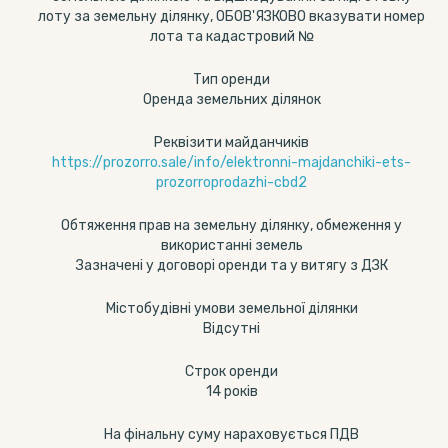
лоту за земельну ділянку, ОБОВ'ЯЗКОВО вказувати номер
лота та кадастровий №
Тип оренди
Оренда земельних ділянок
Реквізити майданчиків
https://prozorro.sale/info/elektronni-majdanchiki-ets-
prozorroprodazhi-cbd2
Обтяження прав на земельну ділянку, обмеження у
використанні земель
Зазначені у договорі оренди та у витягу з ДЗК
Містобудівні умови земельної ділянки
Відсутні
Строк оренди
14 років
На фінальну суму нараховується ПДВ