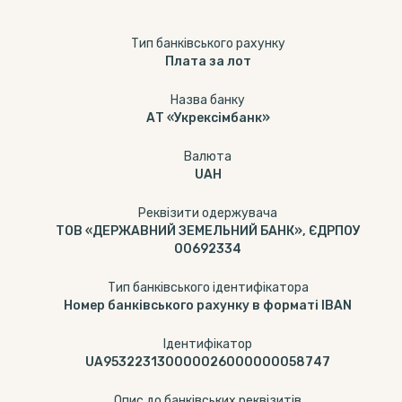
Тип банкiвського рахунку
Плата за лот
Назва банку
АТ «Укрексімбанк»
Валюта
UAH
Реквізити одержувача
ТОВ «ДЕРЖАВНИЙ ЗЕМЕЛЬНИЙ БАНК», ЄДРПОУ
00692334
Тип банківського ідентифікатора
Номер банківського рахунку в форматі IBAN
Ідентифікатор
UA953223130000026000000058747
Опис до банківських реквізитів