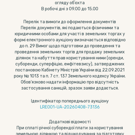
огляду обʼєкта
В робочі дні з 09.00 до 15.00
Перелік та вимоги до оформлення документів
Перелік документів, які подаються фізичними та
юридичними особами для участі в земельних торгах у
формі електронного аукціону визначається відповідно
до п. 29 Вимог щодо підготовки до проведення та
проведення земельних торгів для продажу земельних
ділянок та набуття прав користування ними (оренди,
суборенди, суперфіцію, емфітевзису), затверджених
постановою Кабінету Міністрів України від 22.09.2021
року № 1013 та п. 7 ст. 137 Земельного кодексу України.
Обов'язково надати інформацію про відсутність
застосування санкцій, зразок заяви додається.
Ідентифікатор попереднього аукціону
LRE001-UA-20260408-73136
Додаткові відомості
При сплаті річної суборендої плати за користування
земельною ділянкою та відшкодування за підготовку