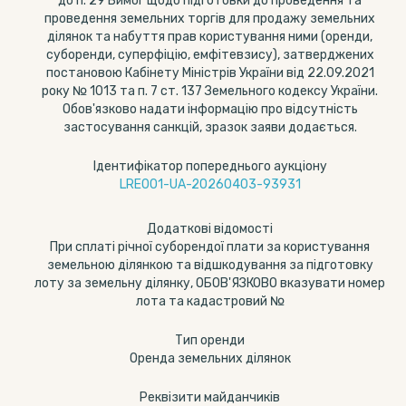
до п. 29 Вимог щодо підготовки до проведення та
проведення земельних торгів для продажу земельних
ділянок та набуття прав користування ними (оренди,
суборенди, суперфіцію, емфітевзису), затверджених
постановою Кабінету Міністрів України від 22.09.2021
року № 1013 та п. 7 ст. 137 Земельного кодексу України.
Обов'язково надати інформацію про відсутність
застосування санкцій, зразок заяви додається.
Ідентифікатор попереднього аукціону
LRE001-UA-20260403-93931
Додаткові відомості
При сплаті річної суборендої плати за користування
земельною ділянкою та відшкодування за підготовку
лоту за земельну ділянку, ОБОВ'ЯЗКОВО вказувати номер
лота та кадастровий №
Тип оренди
Оренда земельних ділянок
Реквізити майданчиків