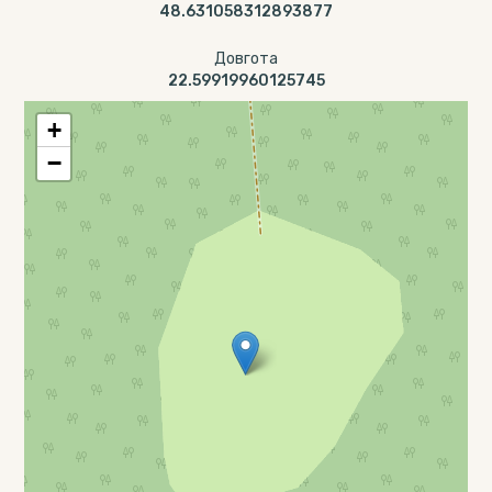
48.631058312893877
Довгота
22.59919960125745
+
−