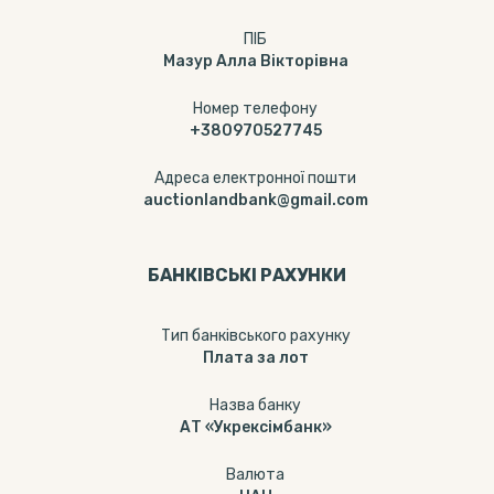
ПІБ
Мазур Алла Вікторівна
Номер телефону
+380970527745
Адреса електронної пошти
auctionlandbank@gmail.com
БАНКІВСЬКІ РАХУНКИ
Тип банкiвського рахунку
Плата за лот
Назва банку
АТ «Укрексімбанк»
Валюта