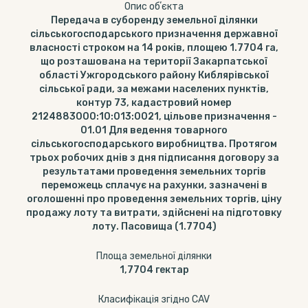
Опис обʼєкта
Передача в суборенду земельної ділянки
сільськогосподарського призначення державної
власності строком на 14 років, площею 1.7704 га,
що розташована на території Закарпатської
області Ужгородського району Киблярівської
сільської ради, за межами населених пунктів,
контур 73, кадастровий номер
2124883000:10:013:0021, цільове призначення -
01.01 Для ведення товарного
сільськогосподарського виробництва. Протягом
трьох робочих днів з дня підписання договору за
результатами проведення земельних торгів
переможець сплачує на рахунки, зазначені в
оголошенні про проведення земельних торгів, ціну
продажу лоту та витрати, здійснені на підготовку
лоту. Пасовища (1.7704)
Площа земельної ділянки
1,7704
гектар
Класифікація згідно CAV