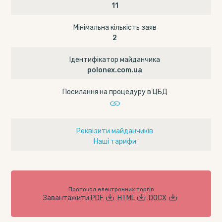
11
Мінімальна кількість заяв
2
Ідентифікатор майданчика
polonex.com.ua
Посилання на процедуру в ЦБД
Реквізити майданчиків
Наші тарифи
Протокол електронних торгів
Завантажити
PDF
HTML
DOCX