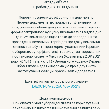
огляду обʼєкта
В робочі дні з 09.00 до 15.00
Перелік та вимоги до оформлення документів
Перелік документів, які подаються фізичними та
юридичними особами для участі в земельних торгах у
формі електронного аукціону визначається відповідно
до п. 29 Вимог щодо підготовки до проведення та
проведення земельних торгів для продажу земельних
ділянок та набуття прав користування ними (оренди,
суборенди, суперфіцію, емфітевзису), затверджених
постановою Кабінету Міністрів України від 22.09.2021
року № 1013 та п. 7 ст. 137 Земельного кодексу України.
Обов'язково надати інформацію про відсутність
застосування санкцій, зразок заяви додається.
Ідентифікатор попереднього аукціону
LRE001-UA-20260403-86217
Додаткові відомості
При сплаті річної суборендої плати за користування
земельною ділянкою та відшкодування за підготовку