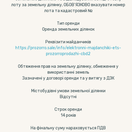
лоту за земельну ділянку, ОБОВ'ЯЗКОВО вказувати номер
лота та кадастровий №
Тип оренди
Оренда земельних ділянок
Реквізити майданчиків
https://prozorro.sale/info/elektronni-majdanchiki-ets-
prozorroprodazhi-cbd2
Обтяження прав на земельну ділянку, обмеження у
використанні земель
Зазначені у договорі оренди та у витягу з ДЗК
Містобудівні умови земельної ділянки
Відсутні
Строк оренди
14 років
На фінальну суму нараховується ПДВ