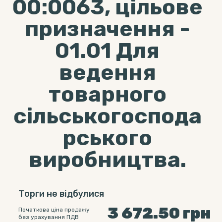
00:0063, цільове
призначення -
01.01 Для
ведення
товарного
сільськогоспода
рського
виробництва.
Торги не відбулися
3 672.50
грн
Початкова ціна продажу
без урахування ПДВ