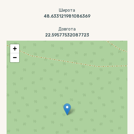
Широта
48.633121981086369
Довгота
22.59577532087723
+
−