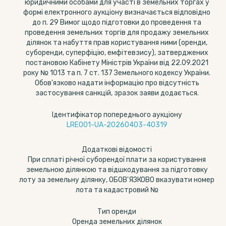
юридичними особами для участі в земельних торгах у
формі електронного аукціону визначається відповідно
до п. 29 Вимог щодо підготовки до проведення та
проведення земельних торгів для продажу земельних
ділянок та набуття прав користування ними (оренди,
суборенди, суперфіцію, емфітевзису), затверджених
постановою Кабінету Міністрів України від 22.09.2021
року № 1013 та п. 7 ст. 137 Земельного кодексу України.
Обов'язково надати інформацію про відсутність
застосування санкцій, зразок заяви додається.
Ідентифікатор попереднього аукціону
LRE001-UA-20260403-40319
Додаткові відомості
При сплаті річної суборендої плати за користування
земельною ділянкою та відшкодування за підготовку
лоту за земельну ділянку, ОБОВ'ЯЗКОВО вказувати номер
лота та кадастровий №
Тип оренди
Оренда земельних ділянок