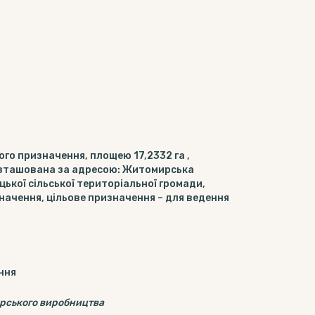
го призначення, площею 17,2332 га ,
озташована за адресою: Житомирська
цької сільської територіальної громади,
значення, цільове призначення – для ведення
ння
арського виробництва