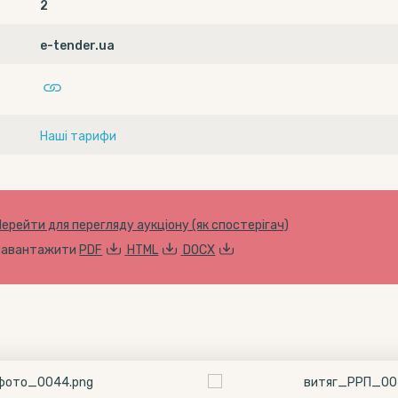
2
e-tender.ua
Наші тарифи
Перейти для перегляду аукціону (як спостерігач)
Завантажити
PDF
HTML
DOCX