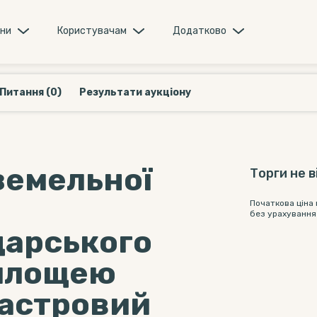
они
Користувачам
Додатково
Питання (0)
Результати аукціону
земельної
Торги не 
Початкова ціна
без урахування
дарського
 площею
адастровий