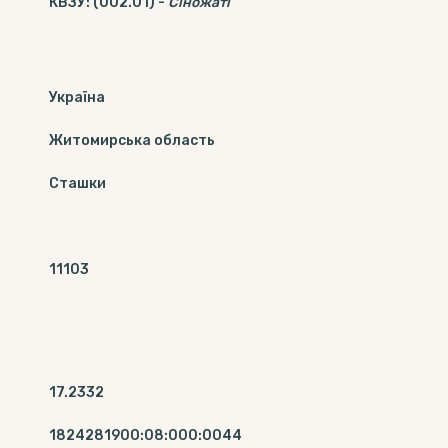
КВЗУ
:
(002.01)
-
Сіножаті
Україна
Житомирська область
Сташки
11103
17.2332
1824281900:08:000:0044