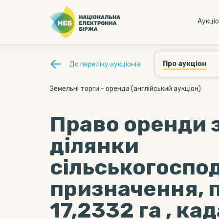
Аукцi
Про аукціон
До переліку аукціонів
Земельні торги - оренда (англійський аукціон)
Право оренди 
ділянки
сільськогоспо
призначення,
17,2332 га , к