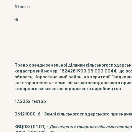
10 років
Ні
Право оренди земельної ділянки сільськогосподарсько
кадастровий номер: 1824281900:08:000:0044, що р
область, Коростенський район, на території Гладкови
категорія земель – землі сільськогосподарського при
товарного сільськогосподарського виробництва
17,2332
гектар
06121000-6
-
Землі сільськогосподарського призначе
КВЦПЗ
:
(01.01)
-
Для ведення товарного сільськогоспод