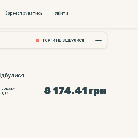
Зареєструватись
Увiйти
ТОРГИ НЕ ВІДБУЛИСЯ
відбулися
8 174.41
грн
 продажу
 ПДВ