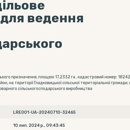
цільове
 для ведення
дарського
ського призначення, площею 17,2332 га , кадастровий номер: 182
, на території Гладковицької сільської територіальної громади, 
товарного сільськогосподарського виробництва
LRE001-UA-20240710-32465
10 лип. 2024 р., 09:43:45