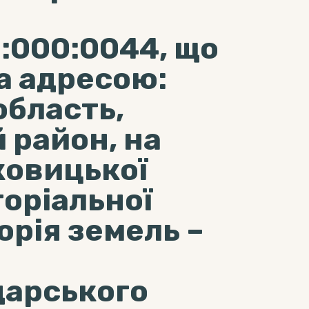
:000:0044, що
а адресою:
бласть,
 район, на
ковицької
торіальної
орія земель –
дарського