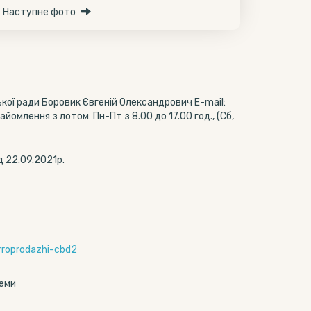
Наступне фото
кої ради Боровик Євгеній Олександрович E-mail:
млення з лотом: Пн-Пт з 8.00 до 17.00 год., (Сб,
д 22.09.2021р.
orroprodazhi-cbd2
теми