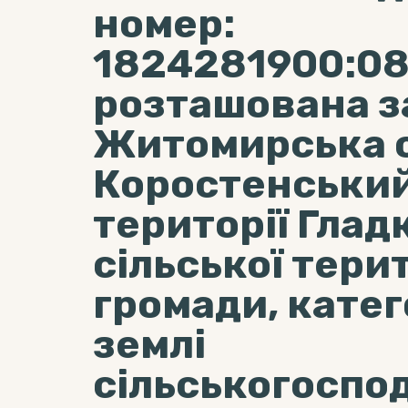
номер:
1824281900:08
розташована з
Житомирська о
Коростенський
території Глад
сільської тери
громади, катег
землі
сільськогоспо