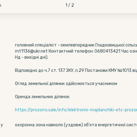
о
1 / 2
головний спеціаліст –землевпорядник Гладковицької сільсь
mt1136@ukr.net Контактний телефон: 0680413421 Час ознайо
Нд - вихідні дні).
Відповідно до ч.7 ст. 137 ЗКУ, п.29 Постанови КМУ №1013 ві
Огляд земельної ділянки здійснюється учасником
Оренда земельних ділянок
https://prozorro.sale/info/elektronni-majdanchiki-ets-proz
 у
охоронна зона навколо (уздовж) об'кта енергетичної сис