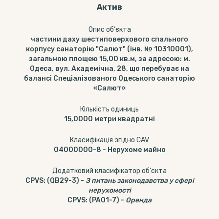
Актив
Опис об‘єкта
частини даху шестиповерхового спального
корпусу санаторію "Салют" (інв. № 10310001),
загальною площею 15,00 кв.м, за адресою: м.
Одеса, вул. Академічна, 28, що перебуває на
балансі Спеціалізованого Одеського санаторію
«Салют»
Кількість одиниць
15,0000
метри квадратні
Класифікація згідно CAV
04000000-8
-
Нерухоме майно
Додатковий класифікатор об’єкта
CPVS
:
(QB29-3)
-
З питань законодавства у сфері
нерухомості
CPVS
:
(PA01-7)
-
Оренда