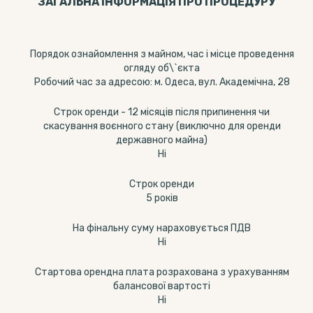
ЗАГАЛЬНА ІНФОРМАЦІЯ ПРО ПРОЦЕДУРУ
Порядок ознайомлення з майном, час і місце проведення
огляду об\`єкта
Робочий час за адресою: м. Одеса, вул. Академічна, 28
Строк оренди - 12 місяців після припинення чи
скасування воєнного стану (виключно для оренди
державного майна)
Ні
Строк оренди
5 років
На фінальну суму нараховується ПДВ
Ні
Стартова орендна плата розрахована з урахуванням
балансової вартості
Ні