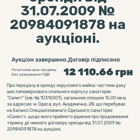
31.07.2009 №
20984091878 на
аукціоні.
Аукціон завершено.Договір підписано
12 110.66
грн
Початкова ціна продажу
без урахування ПДВ
Про передачу в оренду нерухомого майна: частини даху
шестиповерхового спального корпусу санаторію
"Салют" (інв. № 10310001), загальною площею 15,00 кв.м,
за адресою: м. Одеса, вул. Академічна, 28, що перебуває
на балансі Спеціалізованого Одеського санаторію
«Салют», щодо якого прийнято рішення про продовження
терміну дії чинного договору оренди від 31.07.2009 №
20984091878 на аукціоні.