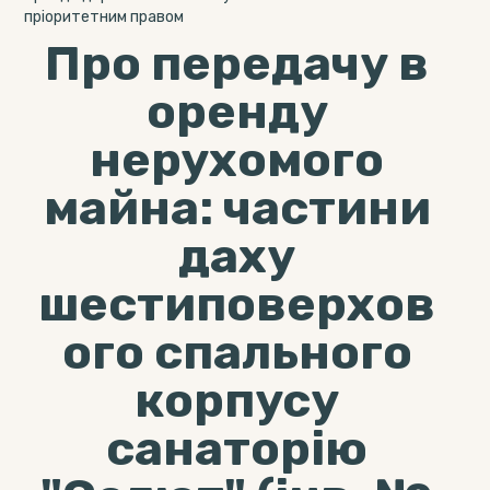
пріоритетним правом
Про передачу в
оренду
нерухомого
майна: частини
даху
шестиповерхов
ого спального
корпусу
санаторію