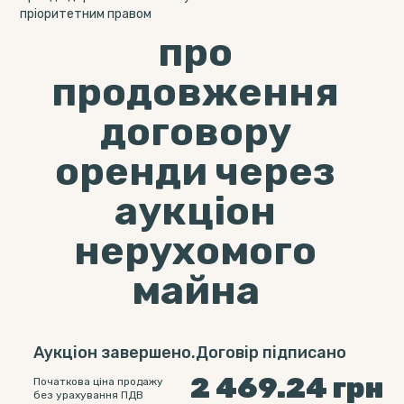
пріоритетним правом
про
продовження
договору
оренди через
аукціон
нерухомого
майна
Аукціон завершено.Договір підписано
2 469.24
грн
Початкова ціна продажу
без урахування ПДВ