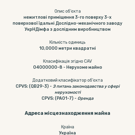
Опис об‘єкта
нежитлові приміщення 3-го поверху 3-х
поверхової їдальні Дослідно-механічного заводу
УкрНДімфа з дослідним виробництвом
Кількість одиниць
10,0000
метри квадратні
Класифікація згідно CAV
04000000-8
-
Нерухоме майно
Додатковий класифікатор об’єкта
CPVS
:
(QB29-3)
-
З питань законодавства у сфері
нерухомості
CPVS
:
(PA01-7)
-
Оренда
Адреса місцезнаходження майна
Країна
Україна