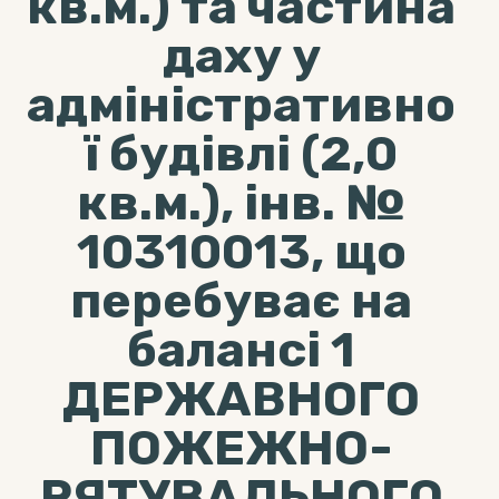
кв.м.) та частина
даху у
адміністративно
ї будівлі (2,0
кв.м.), інв. №
10310013, що
перебуває на
балансі 1
ДЕРЖАВНОГО
ПОЖЕЖНО-
РЯТУВАЛЬНОГО