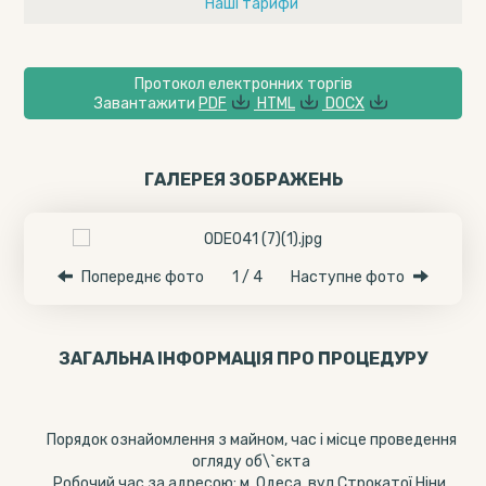
Наші тарифи
Протокол електронних торгів
Завантажити
PDF
HTML
DOCX
ГАЛЕРЕЯ ЗОБРАЖЕНЬ
Попереднє фото
1 / 4
Наступне фото
ЗАГАЛЬНА ІНФОРМАЦІЯ ПРО ПРОЦЕДУРУ
Порядок ознайомлення з майном, час і місце проведення
огляду об\`єкта
Робочий час за адресою: м. Одеса, вул.Строкатої Ніни,