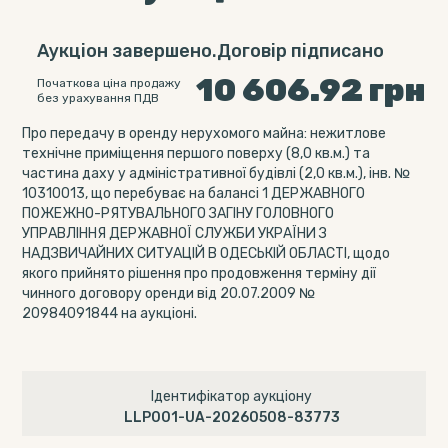
Аукціон завершено.Договір підписано
10 606.92
грн
Початкова ціна продажу
без урахування ПДВ
Про передачу в оренду нерухомого майна: нежитлове
технічне приміщення першого поверху (8,0 кв.м.) та
частина даху у адміністративної будівлі (2,0 кв.м.), інв. №
10310013, що перебуває на балансі 1 ДЕРЖАВНОГО
ПОЖЕЖНО-РЯТУВАЛЬНОГО ЗАГІНУ ГОЛОВНОГО
УПРАВЛІННЯ ДЕРЖАВНОЇ СЛУЖБИ УКРАЇНИ З
НАДЗВИЧАЙНИХ СИТУАЦІЙ В ОДЕСЬКІЙ ОБЛАСТІ, щодо
якого прийнято рішення про продовження терміну дії
чинного договору оренди від 20.07.2009 №
20984091844 на аукціоні.
Ідентифікатор аукціону
LLP001-UA-20260508-83773