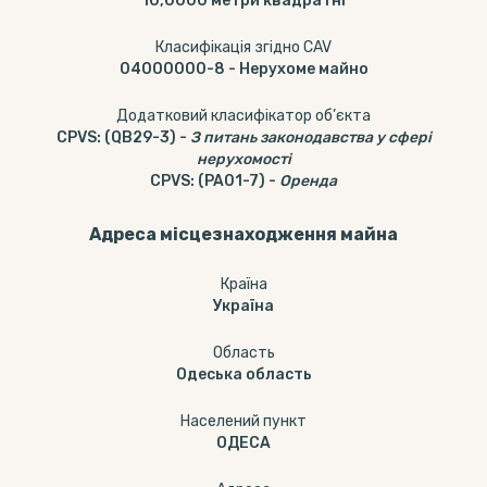
10,0000
метри квадратні
Класифікація згідно CAV
04000000-8
-
Нерухоме майно
Додатковий класифікатор об’єкта
CPVS
:
(QB29-3)
-
З питань законодавства у сфері
нерухомості
CPVS
:
(PA01-7)
-
Оренда
Адреса місцезнаходження майна
Країна
Україна
Область
Одеська область
Населений пункт
ОДЕСА