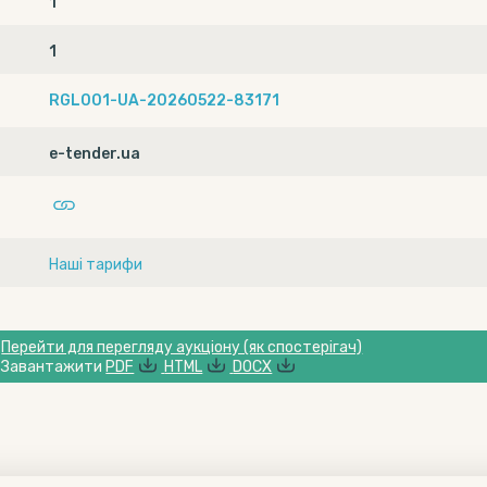
1
1
RGL001-UA-20260522-83171
e-tender.ua
Наші тарифи
Перейти для перегляду аукціону (як спостерігач)
Завантажити
PDF
HTML
DOCX