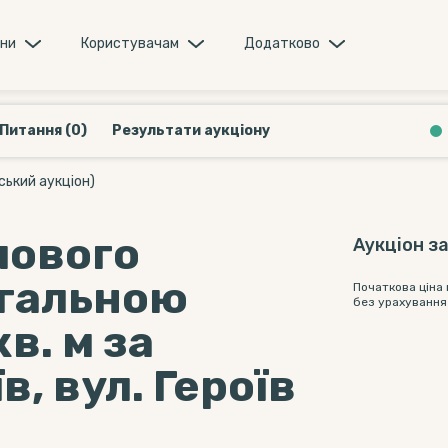
они
Користувачам
Додатково
Питання (0)
Результати аукціону
ський аукціон)
лового
Аукціон з
агальною
Початкова ціна
без урахування
в. м за
в, вул. Героїв