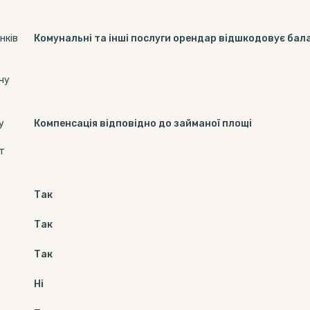
нків
Комунальні та інші послуги орендар відшкодовує бал
чу
у
Компенсація відповідно до займаної площі
т
Так
Так
Так
Ні