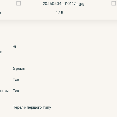
о
1 / 5
Ні
ди
5 років
Так
анням
Так
Перелік першого типу