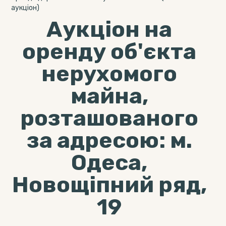
аукціон)
Аукціон на
оренду об'єкта
нерухомого
майна,
розташованого
за адресою: м.
Одеса,
Новощіпний ряд,
19