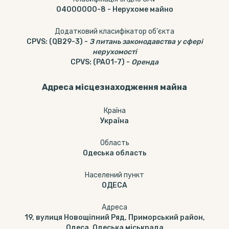
04000000-8
-
Нерухоме майно
Додатковий класифікатор об’єкта
CPVS
:
(QB29-3)
-
З питань законодавства у сфері
нерухомості
CPVS
:
(PA01-7)
-
Оренда
Адреса місцезнаходження майна
Країна
Україна
Область
Одеська область
Населений пункт
ОДЕСА
Адреса
19, вулиця Новощіпний Ряд, Приморський район,
Одеса, Одеська міськрада