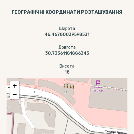
ГЕОГРАФІЧНІ КООРДИНАТИ РОЗТАШУВАННЯ
Широта
46.46780039598531
Довгота
30.73361181886343
Висота
18
+
−