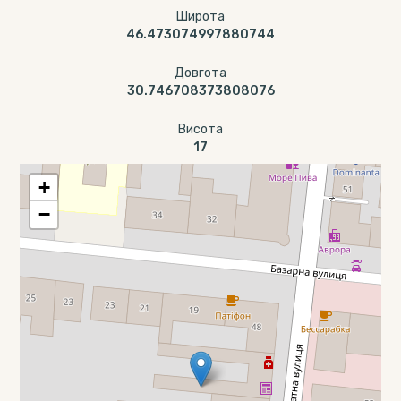
Широта
46.473074997880744
Довгота
30.746708373808076
Висота
17
+
−