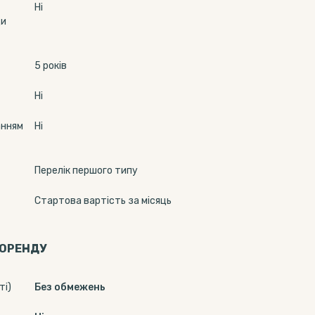
Ні
ди
5 років
Ні
анням
Ні
Перелік першого типу
Стартова вартість за місяць
 ОРЕНДУ
ті)
Без обмежень