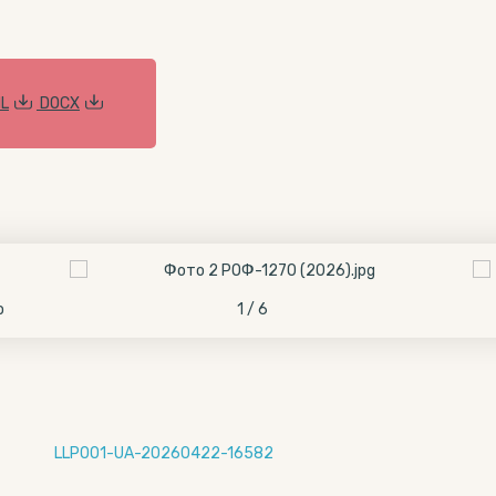
L
DOCX
о
1 / 6
LLP001-UA-20260422-16582