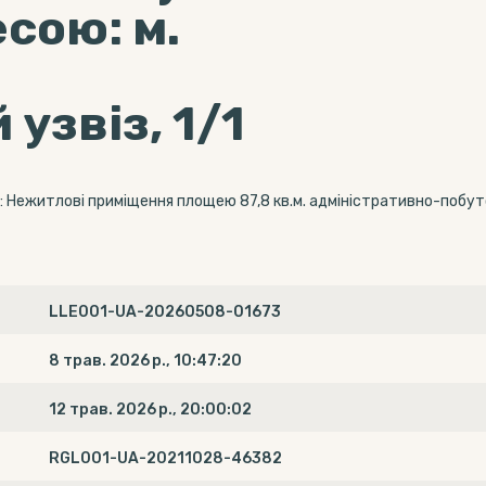
есою: м.
узвіз, 1/1
 Нежитлові приміщення площею 87,8 кв.м. адміністративно-побутово
LLE001-UA-20260508-01673
8 трав. 2026 р., 10:47:20
12 трав. 2026 р., 20:00:02
RGL001-UA-20211028-46382