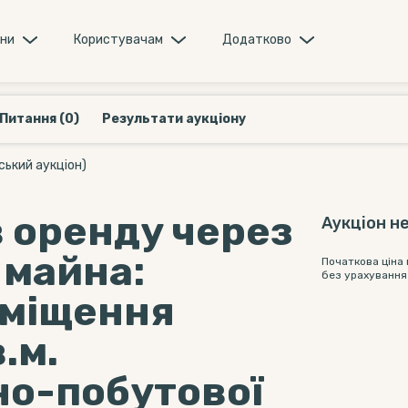
они
Користувачам
Додатково
Питання (0)
Результати аукціону
ський аукціон)
в оренду через
Аукціон не
 майна:
Початкова ціна
без урахування
иміщення
.м.
но-побутової