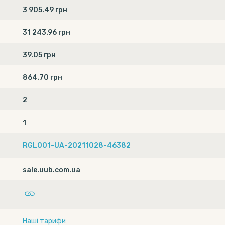
3 905.49 грн
31 243.96 грн
39.05 грн
864.70 грн
2
1
RGL001-UA-20211028-46382
sale.uub.com.ua
Наші тарифи