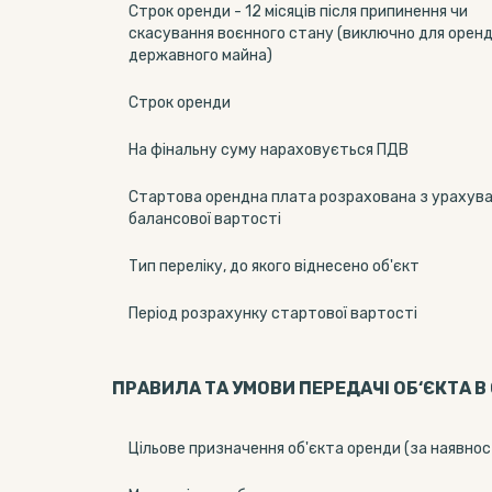
Строк оренди - 12 місяців після припинення чи
скасування воєнного стану (виключно для орен
державного майна)
Строк оренди
На фінальну суму нараховується ПДВ
Стартова орендна плата розрахована з урахув
балансової вартості
Тип переліку, до якого віднесено об'єкт
Період розрахунку стартової вартості
ПРАВИЛА ТА УМОВИ ПЕРЕДАЧІ ОБ‘ЄКТА В
Цільове призначення об'єкта оренди (за наявнос