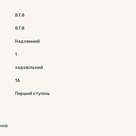
87.8
87.8
Надземний
1
задовільний
16
Перший ступінь
нків