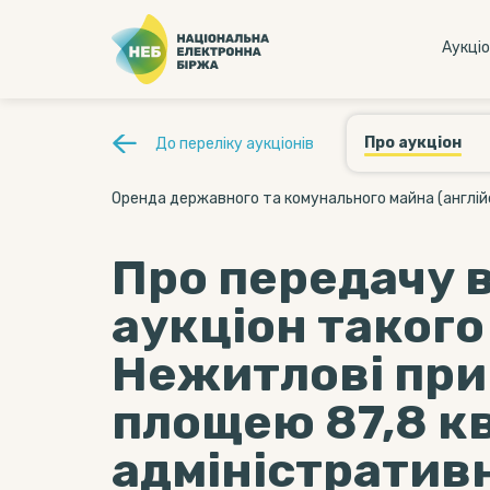
Аукцi
Про аукціон
До переліку аукціонів
Оренда державного та комунального майна (англій
Про передачу 
аукціон такого
Нежитлові пр
площею 87,8 кв
адміністратив