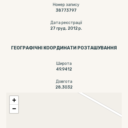
Номер запису
38773797
Дата реєстрації
27 груд. 2012 р.
ГЕОГРАФІЧНІ КООРДИНАТИ РОЗТАШУВАННЯ
Широта
49.9412
Довгота
28.3032
+
−