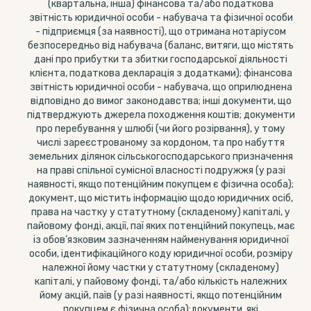
(квартальна, інша) фінансова та/або податкова
звітність юридичної особи - набувача та фізичної особи
- підприємця (за наявності), що отримана нотаріусом
безпосередньо від набувача (баланс, витяги, що містять
дані про прибутки та збитки господарської діяльності
клієнта, податкова декларація з додатками); фінансова
звітність юридичної особи - набувача, що оприлюднена
відповідно до вимог законодавства; інші документи, що
підтверджують джерела походження коштів; документи
про перебування у шлюбі (чи його розірвання), у тому
числі зареєстрованому за кордоном, та про набуття
земельних ділянок сільськогосподарського призначення
на праві спільної сумісної власності подружжя (у разі
наявності, якщо потенційним покупцем є фізична особа);
документ, що містить інформацію щодо юридичних осіб,
права на частку у статутному (складеному) капіталі, у
пайовому фонді, акції, паї яких потенційний покупець, має
із обов’язковим зазначенням найменування юридичної
особи, ідентифікаційного коду юридичної особи, розміру
належної йому частки у статутному (складеному)
капіталі, у пайовому фонді, та/або кількість належних
йому акцій, паїв (у разі наявності, якщо потенційним
покупцем є фізична особа);документи, які