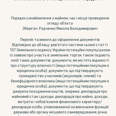
Порядок ознайомлення з майном, час і місце проведення
огляду обʼєкта
Зберігач: Радченко Микола Володимирович
Перелік та вимоги до оформлення документів
Відповідно до абзацу дев’ятого частини сьомої статті
137 Земельного кодексу України потенційні покупці разом
із заявою про участь в земельних торгах також подають
копії таких документів: документи, які містять відомості
про структуру власності (якщо потенційним покупцем є
юридична особа); документи, що підтверджують
громадянство учасників (акціонерів, членів) та
бенефіціарного власника (якщо потенційним покупцем є
юридична особа); документи, що підтверджують
джерела походження коштів, зокрема: декларація про
майновий стан і доходи; декларація про майно, доходи,
витрати і зобов’язання фінансового характеру/
декларація особи, уповноваженої на виконання функцій
держави або органу місцевого самоврядування; річна