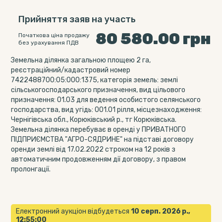
Прийняття заяв на участь
80 580.00
грн
Початкова ціна продажу
без урахування ПДВ
Земельна ділянка загальною площею 2 га,
реєстраційний/кадастровий номер
7422488700:05:000:1375, категорія земель: землі
сільськогосподарського призначення, вид цільового
призначення: 01.03 для ведення особистого селянського
господарства, вид угідь: 001.01 рілля, місцезнаходження:
Чернігівська обл., Корюківський р., тг Корюківська.
Земельна ділянка перебуває в оренді у ПРИВАТНОГО
ПІДПРИЄМСТВА "АГРО-СЯДРИНЕ" на підставі договору
оренди землі від 17.02.2022 строком на 12 років з
автоматичним продовженням дії договору, з правом
пролонгації.
Електронний аукціон відбудеться
10 серп. 2026 р.,
12:55:00