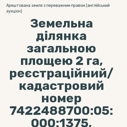
Арештована земля з переважним правом (англійський
аукціон)
Земельна
ділянка
загальною
площею 2 га,
реєстраційний/
кадастровий
номер
7422488700:05:
000:1375,