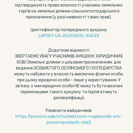
підтверджують право власності учасника земельних
торгів на земельні ділянки сільськогосподарського
призначення (у разі наявності таких прав).
Ідентифікатор попереднього аукціону
LAP001-UA-20260605-60625
Додаткові відомості
ЗВЕРТАЄМО УВАГУ УЧАСНИКІВ АУКЦІОНУ, ЮРИДИЧНИХ
ОСІБ! Земельні ділянки з цільовим призначенням: для
ведення ОСОБИСТОГО СЕЛЯНСЬКОГО ГОСПОДАРСТВА
можуть набувати у власність виключно фізичні особи,
при цьому юридичні особи - лише у користування. У
зв’язку з чим юридичні особи НЕ можуть бути визнані
переможцями такого аукціону та підлягатимуть
дискваліфікації.
Реквізити майданчиків
https://prozorro.sale/info/elektronni-majdanchiki-ets-
prozorroprodazhi-cbd2