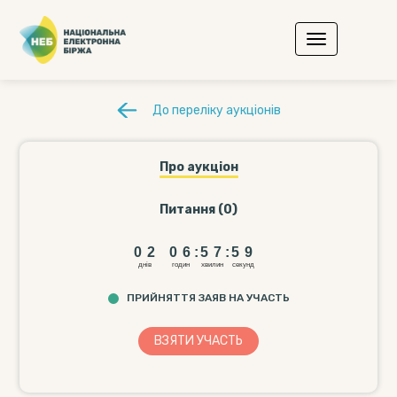
До переліку аукціонів
Про аукціон
Питання (0)
0
2
0
6
5
7
5
8
0
2
0
6
:
5
7
:
5
8
днiв
годин
хвилин
секунд
ПРИЙНЯТТЯ ЗАЯВ НА УЧАСТЬ
ВЗЯТИ УЧАCТЬ