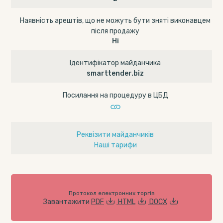
Наявність арештів, що не можуть бути зняті виконавцем
після продажу
Ні
Ідентифікатор майданчика
smarttender.biz
Посилання на процедуру в ЦБД
Реквізити майданчиків
Наші тарифи
Протокол електронних торгів
Завантажити
PDF
HTML
DOCX