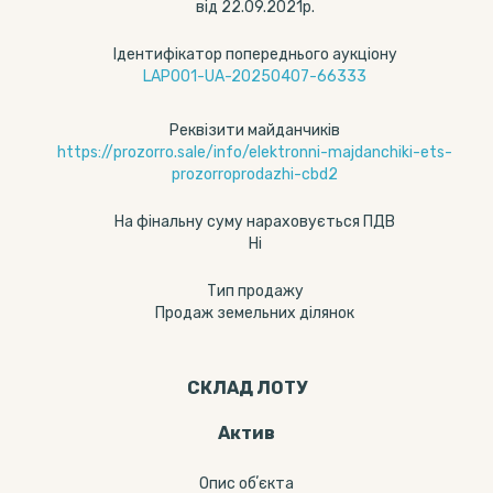
від 22.09.2021р.
Ідентифікатор попереднього аукціону
LAP001-UA-20250407-66333
Реквізити майданчиків
https://prozorro.sale/info/elektronni-majdanchiki-ets-
prozorroprodazhi-cbd2
На фінальну суму нараховується ПДВ
Ні
Тип продажу
Продаж земельних ділянок
СКЛАД ЛОТУ
Актив
Опис обʼєкта