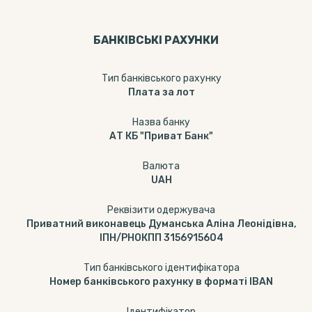
БАНКІВСЬКІ РАХУНКИ
Тип банкiвського рахунку
Плата за лот
Назва банку
АТ КБ "Приват Банк"
Валюта
UAH
Реквізити одержувача
Приватний виконавець Думанська Аліна Леонідівна,
ІПН/РНОКПП 3156915604
Тип банківського ідентифікатора
Номер банківського рахунку в форматі IBAN
Ідентифікатор