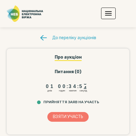
До переліку аукціонів
Про аукціон
Питання (0)
0
1
0
0
3
4
5
3
0
1
0
0
:
3
4
:
5
3
днiв
годин
хвилин
секунд
ПРИЙНЯТТЯ ЗАЯВ НА УЧАСТЬ
ВЗЯТИ УЧАCТЬ