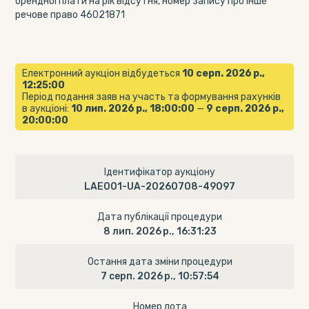
орендної плати на рік відсутня, номер запису про інше
речове право 46021871
Електронний аукціон відбудеться
10 серп. 2026 р.,
12:25:00
Період подання заяв на участь та формування рахунків
в аукціоні:
10 лип. 2026 р., 18:00:00
—
9 серп. 2026 р.,
20:00:00
Ідентифікатор аукціону
LAE001-UA-20260708-49097
Дата публікації процедури
8 лип. 2026 р., 16:31:23
Остання дата зміни процедури
7 серп. 2026 р., 10:57:54
Номер лота