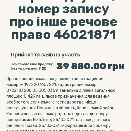
номер запису
про інше речове
право 46021871
Прийняття заяв на участь
39 880.00
грн
Початкова ціна продажу
без урахування ПДВ
Право оренди земельної ділянки з реєстраційним
номером 1972207607221, кадастровий номер
0722183200:05:005:0369, земельна ділянка загальною
площею 1.1429 га, цільове призначення: для ведення
особистого селянського господарства, місце
розташування: Волинська область, Ковельський район,
Козлиничівська сільська рада, на підставі договору
оренди землі № б/н від 25.10.2021 р., строк дії іншого
речового права: 25.10.2031, інформація щодо розміру