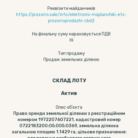
Реквізити майданчиків
https://prozorro.sale/info/elektronni-majdanchiki-ets-
prozorroprodazhi-cbd2
На фінальну суму нараховується ПДВ
Ні
Тип продажу
Продаж земельних ділянок
СКЛАД ЛОТУ
Актив
Опис обʼєкта
Право оренди земельної ділянки з реєстраційним
номером 1972207607221, кадастровий номер
0722183200:05:005:0369, земельна ділянка
загальною площею 1.1429 га, цільове призначення: