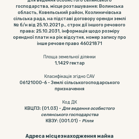
для ведення особистого селянського
господарства, місце розташування: Волинська
область, Ковельський район, Козлиничівська
сільська рада, на підставі договору оренди землі
№ б/н від 25.10.2021 р., строк дії іншого речового
права: 25.10.2031, інформація щодо розміру
орендної плати на рік відсутня, номер запису про
інше речове право 46021871
Площа земельної ділянки
1,1429
гектар
Класифікація згідно CAV
06121000-6
-
Землі сільськогосподарського
призначення
Код ДК
КВЦПЗ
:
(01.03)
-
Для ведення особистого
селянського господарства
КВЗУ
:
(001.01)
-
Рілля
Адреса місцезнаходження майна