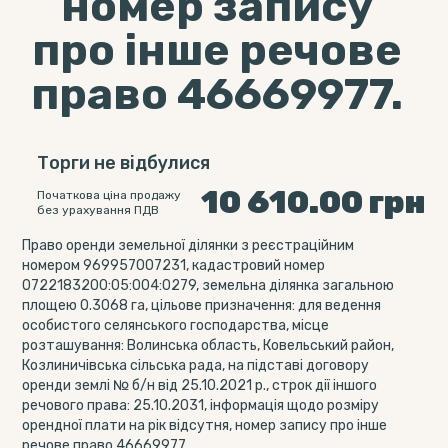
номер запису
про інше речове
право 46669977.
Торги не відбулися
10 610.00
грн
Початкова ціна продажу
без урахування ПДВ
Право оренди земельної ділянки з реєстраційним
номером 969957007231, кадастровий номер
0722183200:05:004:0279, земельна ділянка загальною
площею 0.3068 га, цільове призначення: для ведення
особистого селянського господарства, місце
розташування: Волинська область, Ковельський район,
Козлиничівська сільська рада, на підставі договору
оренди землі № б/н від 25.10.2021 р., строк дії іншого
речового права: 25.10.2031, інформація щодо розміру
орендної плати на рік відсутня, номер запису про інше
речове право 46669977.