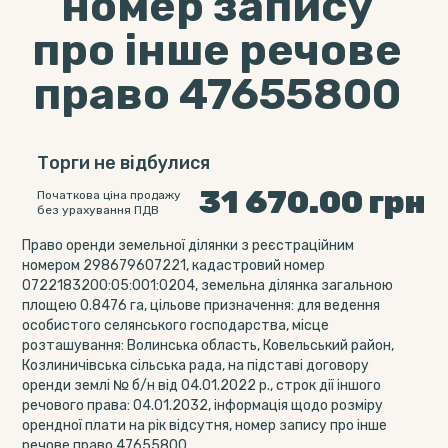
номер запису
про інше речове
право 47655800
Торги не відбулися
31 670.00
грн
Початкова ціна продажу
без урахування ПДВ
Право оренди земельної ділянки з реєстраційним
номером 298679607221, кадастровий номер
0722183200:05:001:0204, земельна ділянка загальною
площею 0.8476 га, цільове призначення: для ведення
особистого селянського господарства, місце
розташування: Волинська область, Ковельський район,
Козлиничівська сільська рада, на підставі договору
оренди землі № б/н від 04.01.2022 р., строк дії іншого
речового права: 04.01.2032, інформація щодо розміру
орендної плати на рік відсутня, номер запису про інше
речове право 47655800