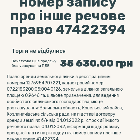
номер запису
про інше речове
право 47422394
Торги не відбулися
35 630.00
грн
Початкова ціна продажу
без урахування ПДВ
Право оренди земельної ділянки з реєстраційним
номером 1275954907221, кадастровий номер
0722183200:05:004:0126, земельна ділянка загальною
площею 0.9646 га, цільове призначення: для ведення
особистого селянського господарства, місце
розташування: Волинська область, Ковельський район,
Козлиничівська сільська рада, на підставі договору
оренди землі № б/н від 04.01.2022 р., строк дії іншого
речового права: 04.01.2032, інформація щодо розміру
орендної плати на рік відсутня, номер запису про інше
речове право 47422394