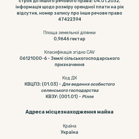
строк дії іншого речового права: 04.01.2032,
інформація щодо розміру орендної плати на рік
відсутня, номер запису про інше речове право
47422394
Площа земельної ділянки
0,9646
гектар
Класифікація згідно CAV
06121000-6
-
Землі сільськогосподарського
призначення
Код ДК
КВЦПЗ
:
(01.03)
-
Для ведення особистого
селянського господарства
КВЗУ
:
(001.01)
-
Рілля
Адреса місцезнаходження майна
Країна
Україна