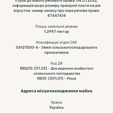
строк дії іншого речового права: 04.01.2032,
інформація щодо розміру орендної плати на рік
відсутня, номер запису про інше речове право
47447614
Площа земельної ділянки
1,2947
гектар
Класифікація згідно CAV
06121000-6
-
Землі сільськогосподарського
призначення
Код ДК
КВЦПЗ
:
(01.03)
-
Для ведення особистого
селянського господарства
КВЗУ
:
(001.01)
-
Рілля
Адреса місцезнаходження майна
Країна
Україна