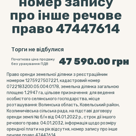
номер запису
про інше речове
право 47447614
Торги не відбулися
47 590.00
грн
Початкова ціна продажу
без урахування ПДВ
Право оренди земельної ділянки з реєстраційним
номером 1275927507221, кадастровий номер
0722183200:05:004:0178, земельна ділянка загальною
площею 1.2947 га, цільове призначення: для ведення
особистого селянського господарства, місце
розташування: Волинська область, Ковельський район,
Козлиничівська сільська рада, на підставі договору
оренди землі № б/н від 04.01.2022 р., строк дії іншого
речового права: 04.01.2032, інформація щодо розміру
орендної плати на рік відсутня, номер запису про інше
речове право 47447614