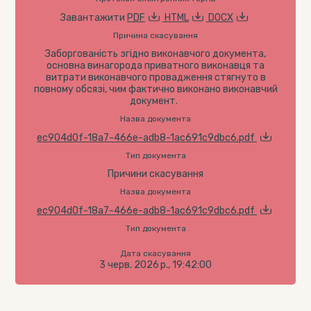
Завантажити
PDF
HTML
DOCX
Причина скасування
Заборгованість згідно виконавчого документа,
основна винагорода приватного виконавця та
витрати виконавчого провадження стягнуто в
повному обсязі, чим фактично виконано виконавчий
документ.
Назва документа
ec904d0f-18a7-466e-adb8-1ac691c9dbc6.pdf
Тип документа
Причини скасування
Назва документа
ec904d0f-18a7-466e-adb8-1ac691c9dbc6.pdf
Тип документа
Дата скасування
3 черв. 2026 р., 19:42:00