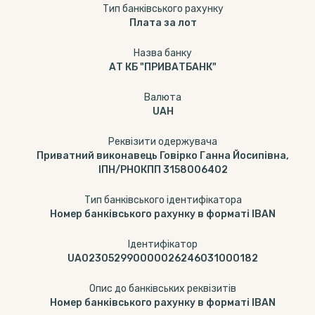
Тип банкiвського рахунку
Плата за лот
Назва банку
АТ КБ "ПРИВАТБАНК"
Валюта
UAH
Реквізити одержувача
Приватний виконавець Говірко Ганна Йосипівна,
ІПН/РНОКПП 3158006402
Тип банківського ідентифікатора
Номер банківського рахунку в форматі IBAN
Ідентифікатор
UA023052990000026246031000182
Опис до банківських реквізитів
Номер банківського рахунку в форматі IBAN