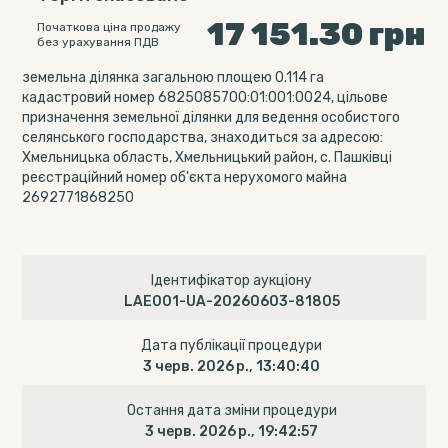
17 151.30
грн
Початкова ціна продажу
без урахування ПДВ
земельна ділянка загальною площею 0.114 га
кадастровий номер 6825085700:01:001:0024, цільове
призначення земельної ділянки для ведення особистого
селянського господарства, знаходиться за адресою:
Хмельницька область, Хмельницький район, с. Пашківці
реєстраційний номер об'єкта нерухомого майна
2692771868250
Ідентифікатор аукціону
LAE001-UA-20260603-81805
Дата публікації процедури
3 черв. 2026 р., 13:40:40
Остання дата зміни процедури
3 черв. 2026 р., 19:42:57