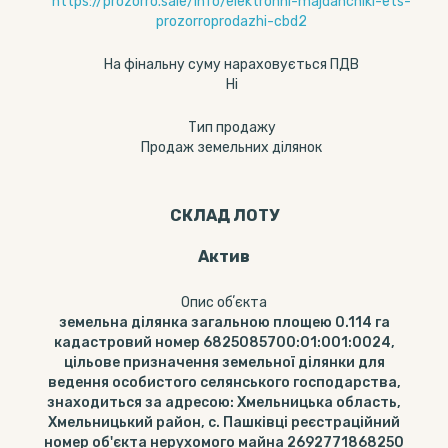
https://prozorro.sale/info/elektronni-majdanchiki-ets-
prozorroprodazhi-cbd2
На фінальну суму нараховується ПДВ
Ні
Тип продажу
Продаж земельних ділянок
СКЛАД ЛОТУ
Актив
Опис обʼєкта
земельна ділянка загальною площею 0.114 га
кадастровий номер 6825085700:01:001:0024,
цільове призначення земельної ділянки для
ведення особистого селянського господарства,
знаходиться за адресою: Хмельницька область,
Хмельницький район, с. Пашківці реєстраційний
номер об'єкта нерухомого майна 2692771868250