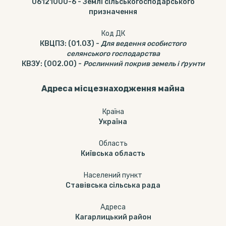
06121000-6
-
Землі сільськогосподарського
призначення
Код ДК
КВЦПЗ
:
(01.03)
-
Для ведення особистого
селянського господарства
КВЗУ
:
(002.00)
-
Рослинний покрив земель і ґрунти
Адреса місцезнаходження майна
Країна
Україна
Область
Київська область
Населений пункт
Ставівська сільська рада
Адреса
Кагарлицький район