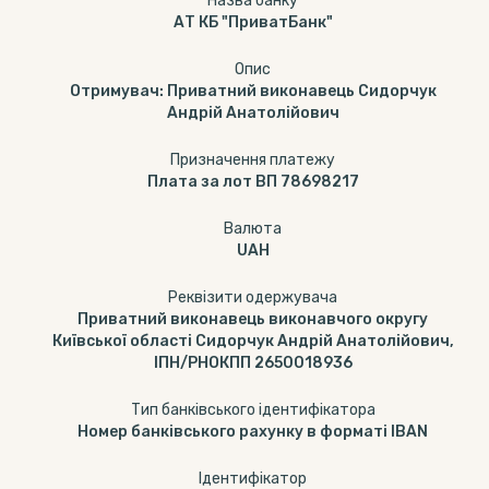
Назва банку
АТ КБ "ПриватБанк"
Опис
Отримувач: Приватний виконавець Сидорчук
Андрій Анатолійович
Призначення платежу
Плата за лот ВП 78698217
Валюта
UAH
Реквізити одержувача
Приватний виконавець виконавчого округу
Київської області Сидорчук Андрій Анатолійович,
ІПН/РНОКПП 2650018936
Тип банківського ідентифікатора
Номер банківського рахунку в форматі IBAN
Ідентифікатор