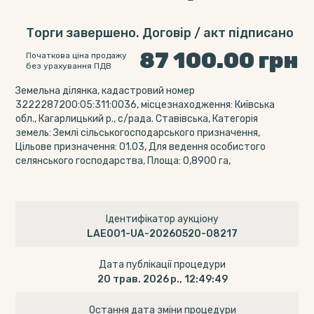
Торги завершено. Договір / акт підписано
87 100.00
грн
Початкова ціна продажу
без урахування ПДВ
Земельна ділянка, кадастровий номер
3222287200:05:311:0036, місцезнаходження: Київська
обл., Кагарлицький р., с/рада. Ставівська, Категорія
земель: Землі сільськогосподарського призначення,
Цільове призначення: 01.03, Для ведення особистого
селянського господарства, Площа: 0,8900 га,
Ідентифікатор аукціону
LAE001-UA-20260520-08217
Дата публікації процедури
20 трав. 2026 р., 12:49:49
Остання дата зміни процедури