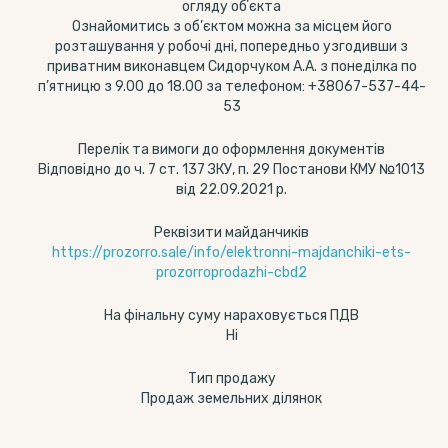
огляду обʼєкта
Ознайомитись з об’єктом можна за місцем його
розташування у робочі дні, попередньо узгодивши з
приватним виконавцем Сидорчуком А.А. з понеділка по
п’ятницю з 9.00 до 18.00 за телефоном: +38067-537-44-
53
Перелік та вимоги до оформлення документів
Відповідно до ч. 7 ст. 137 ЗКУ, п. 29 Постанови КМУ №1013
від 22.09.2021 р.
Реквізити майданчиків
https://prozorro.sale/info/elektronni-majdanchiki-ets-
prozorroprodazhi-cbd2
На фінальну суму нараховується ПДВ
Ні
Тип продажу
Продаж земельних ділянок