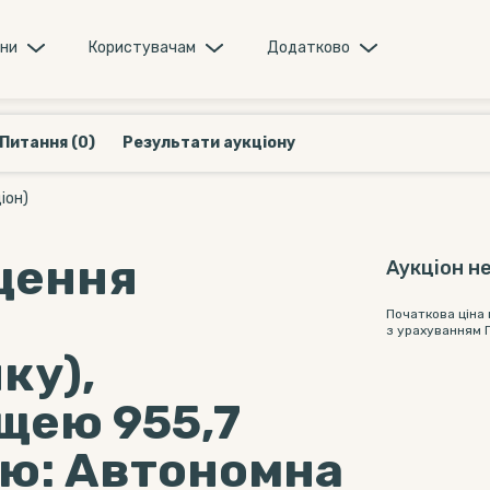
они
Користувачам
Додатково
Питання (0)
Результати аукціону
іон)
щення
Аукціон не
Початкова ціна
з урахуванням 
ку),
щею 955,7
ою: Автономна