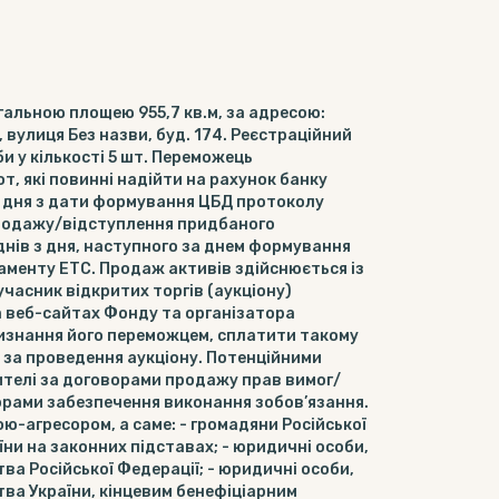
гальною площею 955,7 кв.м, за адресою:
 вулиця Без назви, буд. 174. Реєстраційний
и у кількості 5 шт. Переможець
от, які повинні надійти на рахунок банку
го дня з дати формування ЦБД протоколу
-продажу/відступлення придбаного
днів з дня, наступного за днем формування
аменту ЕТС. Продаж активів здійснюється із
часник відкритих торгів (аукціону)
а веб-сайтах Фонду та організатора
і визнання його переможцем, сплатити такому
у за проведення аукціону. Потенційними
ителі за договорами продажу прав вимог/
рами забезпечення виконання зобов’язання.
ою-агресором, а саме: - громадяни Російської
їни на законних підставах; - юридичні особи,
ва Російської Федерації; - юридичні особи,
тва України, кінцевим бенефіціарним