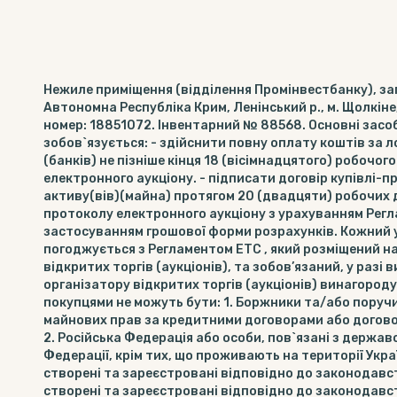
Нежиле приміщення (відділення Промінвестбанку), за
Автономна Республіка Крим, Ленінський р., м. Щолкіне,
номер: 18851072. Інвентарний № 88568. Основні засоб
зобов`язується: - здійснити повну оплату коштів за л
(банків) не пізніше кінця 18 (вісімнадцятого) робочо
електронного аукціону. - підписати договір купівлі
активу(вів)(майна) протягом 20 (двадцяти) робочих 
протоколу електронного аукціону з урахуванням Регл
застосуванням грошової форми розрахунків. Кожний у
погоджується з Регламентом ЕТС , який розміщений н
відкритих торгів (аукціонів), та зобов’язаний, у раз
організатору відкритих торгів (аукціонів) винагород
покупцями не можуть бути: 1. Боржники та/або поруч
майнових прав за кредитними договорами або догово
2. Російська Федерація або особи, пов`язані з держав
Федерації, крім тих, що проживають на території Укра
створені та зареєстровані відповідно до законодавст
створені та зареєстровані відповідно до законодавс