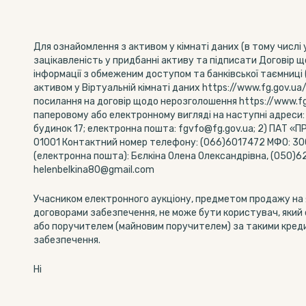
Для ознайомлення з активом у кімнаті даних (в тому числі 
зацікавленість у придбанні активу та підписати Договір
інформації з обмеженим доступом та банківської таємниці 
активом у Віртуальній кімнаті даних https://www.fg.gov.ua/
посилання на договір щодо нерозголошення https://www.fg.
паперовому або електронному вигляді на наступні адреси: 1
будинок 17; електронна пошта: fgvfo@fg.gov.ua; 2) ПАТ «ПР
01001 Контактний номер телефону: (066)6017472 МФО: 300
(електронна пошта): Бєлкіна Олена Олександрівна, (050)620
helenbelkina80@gmail.com
Учасником електронного аукціону, предметом продажу на 
договорами забезпечення, не може бути користувач, який 
або поручителем (майновим поручителем) за такими кред
забезпечення.
Ні