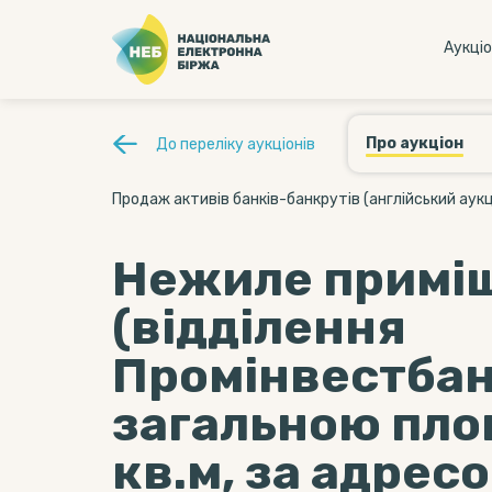
Аукцi
Про аукціон
До переліку аукціонів
Продаж активів банків-банкрутів (англійський аукц
Нежиле примі
(відділення
Промінвестбан
загальною пло
кв.м, за адрес