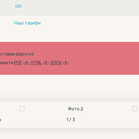
Наші тарифи
 ставки відсутні
тажити
PDF
HTML
DOCX
о
1 / 3