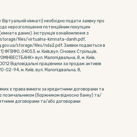
у Віртуальній кімнаті) необхідно подати заявку про
 щодо нерозголошення потенційним покупцем
(кімната даних). Інструкція ознайомлення з
storage/files/virtualna-kimnata-danih.pdf,
gov.ua/storage/files/nda2.pdf. Заявки подаються в
) ФГВФО, 04053, м. Київ,вул. Січових Стрільців,
ОМІНВЕСТБАНК» вул. Малопідвальна, 8, м. Київ,
012 Відповідальні працівники за продаж активів
-02-94, м. Київ, вул. Малопідвальна, 8,
яких є права вимоги за кредитними договорами та
є позичальником (боржником відносно банку) та/
итними договорами та/або договорами