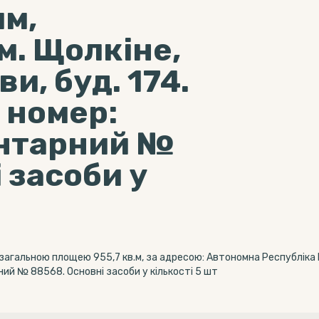
им,
 м. Щолкіне,
и, буд. 174.
 номер:
ентарний №
 засоби у
агальною площею 955,7 кв.м, за адресою: Автономна Республіка Кр
ний № 88568. Основні засоби у кількості 5 шт