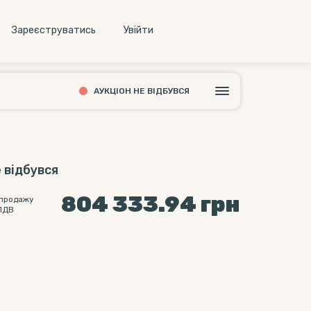
Зареєструватись
Увiйти
АУКЦІОН НЕ ВІДБУВСЯ
 відбувся
804 333.94
грн
 продажу
ПДВ