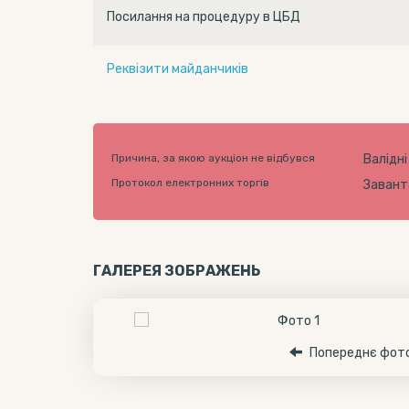
Посилання на процедуру в ЦБД
Реквізити майданчиків
Причина, за якою аукціон не відбувся
Валідні
Протокол електронних торгів
Заван
ГАЛЕРЕЯ ЗОБРАЖЕНЬ
Попереднє фот