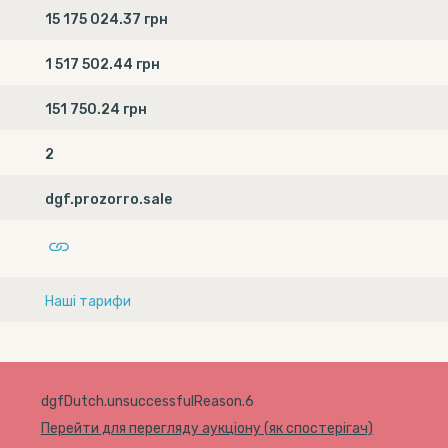
15 175 024.37 грн
1 517 502.44 грн
151 750.24 грн
2
dgf.prozorro.sale
Наші тарифи
dgfDutch.unsuccessfulReason.6
Перейти для перегляду аукціону (як спостерігач)