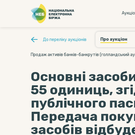
Аукцi
Про аукціон
До переліку аукціонів
Продаж активів банків-банкрутів (голландський ау
Основні засоби
55 одиниць, зг
публічного пас
Передача пок
засобів відбуд