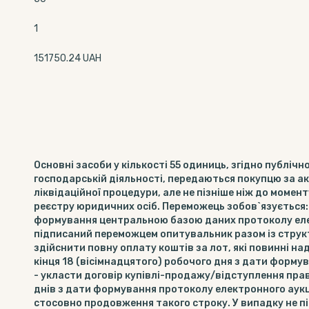
1
151750.24 UAH
Основні засоби у кількості 55 одиниць, згідно публіч
господарській діяльності, передаються покупцю за 
ліквідаційної процедури, але не пізніше ніж до мом
реєстру юридичних осіб. Переможець зобов`язується: 
формування центральною базою даних протоколу ел
підписаний переможцем опитувальник разом із структ
здійснити повну оплату коштів за лот, які повинні над
кінця 18 (вісімнадцятого) робочого дня з дати форму
- укласти договір купівлі-продажу/відступлення пра
днів з дати формування протоколу електронного аукц
стосовно продовження такого строку. У випадку не 