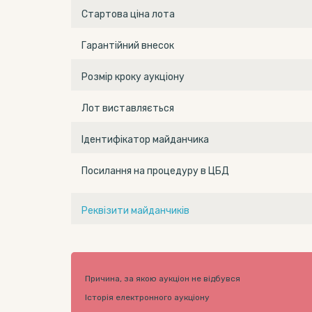
Стартова ціна лота
Гарантійний внесок
Розмір кроку аукціону
Лот виставляється
Ідентифікатор майданчика
Посилання на процедуру в ЦБД
Реквізити майданчиків
Причина, за якою аукціон не відбувся
Історія електронного аукціону