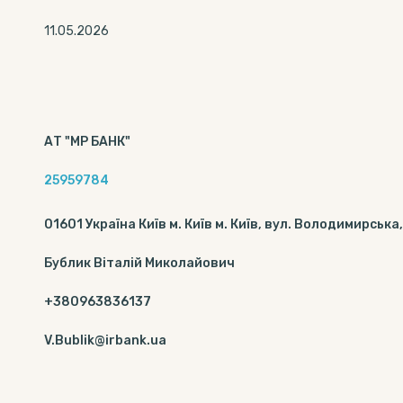
11.05.2026
АТ "МР БАНК"
25959784
01601 Україна Київ м. Київ м. Київ, вул. Володимирська
Бублик Віталій Миколайович
+380963836137
V.Bublik@irbank.ua