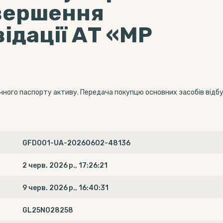
вершення
ідації АТ «МР
блічного паспорту активу. Передача покупцю основних засобів від
GFD001-UA-20260602-48136
2 черв. 2026 р., 17:26:21
9 черв. 2026 р., 16:40:31
GL25N028258