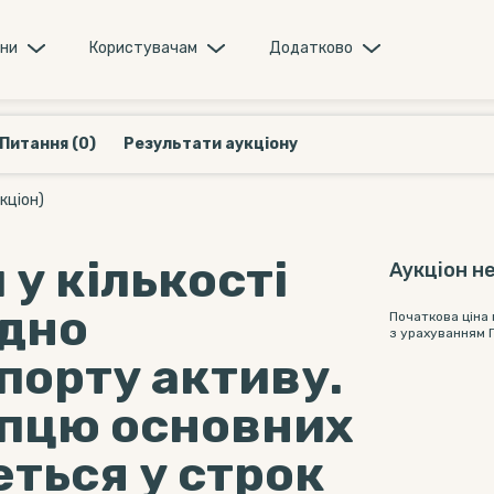
они
Користувачам
Додатково
Питання (0)
Результати аукціону
кціон)
 у кількості
Аукціон не
ідно
Початкова ціна
з урахуванням 
порту активу.
упцю основних
еться у строк