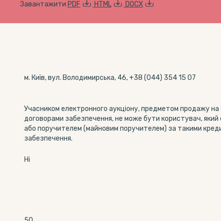
Завантажити
PDF
HTML
DOCX
м. Київ, вул. Володимирська, 46, +38 (044) 354 15 07
Учасником електронного аукціону, предметом продажу на 
договорами забезпечення, не може бути користувач, який 
або поручителем (майновим поручителем) за такими кред
забезпечення.
Ні
50