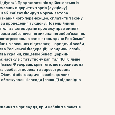
ідбувся”. Продаж активів здійснюється із
часник відкритих торгів (аукціону)
а веб-сайтах Фонду та організатора
і визнання його переможцем, сплатити такому
у за проведення аукціону. Потенційними
ителі за договорами продажу прав вимог/
рами забезпечення виконання зобов’язання.
ою-агресором, а саме: - громадяни Російської
їни на законних підставах; - юридичні особи,
ва Російської Федерації; - юридичні особи,
тва України, кінцевим бенефіціарним
 частку в статутному капіталі 10 і більше
ійської Федерації, крім того, що проживає на
чна особа, створена та зареєстрована
 Фізичні або юридичні особи, до яких
і обмежувальні заходи (санкції) відповідно
ування та приладдя, крім меблів та пакетів