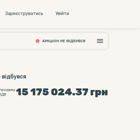
Зареєструватись
Увiйти
АУКЦІОН НЕ ВІДБУВСЯ
 відбувся
15 175 024.37
грн
 продажу
ПДВ