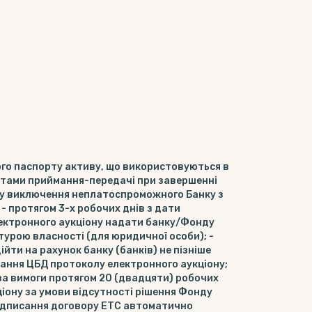
ного паспорту активу, що використовуються в
актами приймання-передачі при завершенні
енту виключення неплатоспроможного Банку з
- протягом 3-х робочих днів з дати
ектронного аукціону надати банку/Фонду
урою власності (для юридичної особи); -
ійти на рахунок банку (банків) не пізніше
вання ЦБД протоколу електронного аукціону;
ва вимоги протягом 20 (двадцяти) робочих
іону за умови відсутності рішення Фонду
підписання договору ЕТС автоматично