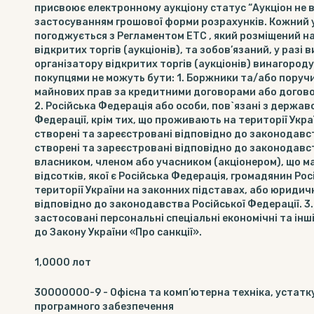
присвоює електронному аукціону статус “Аукціон не в
застосуванням грошової форми розрахунків. Кожний у
погоджується з Регламентом ЕТС , який розміщений н
відкритих торгів (аукціонів), та зобов’язаний, у раз
організатору відкритих торгів (аукціонів) винагород
покупцями не можуть бути: 1. Боржники та/або поруч
майнових прав за кредитними договорами або догово
2. Російська Федерація або особи, пов`язані з держав
Федерації, крім тих, що проживають на території Укра
створені та зареєстровані відповідно до законодавст
створені та зареєстровані відповідно до законодавс
власником, членом або учасником (акціонером), що має
відсотків, якої є Російська Федерація, громадянин Рос
території України на законних підставах, або юриди
відповідно до законодавства Російської Федерації. 3.
застосовані персональні спеціальні економічні та інш
до Закону України «Про санкції».
1,0000
лот
30000000-9
-
Офісна та комп’ютерна техніка, устатк
програмного забезпечення