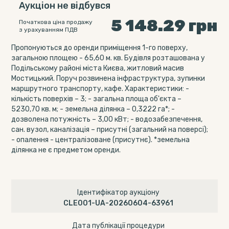
Аукціон не відбувся
5 148.29
грн
Початкова ціна продажу
з урахуванням ПДВ
Пропонуються до оренди приміщення 1-го поверху,
загальною площею - 65,60 м. кв. Будівля розташована у
Подільському районі міста Києва, житловий масив
Мостицький. Поруч розвинена інфраструктура, зупинки
маршрутного транспорту, кафе. Характеристики: -
кількість поверхів – 3; - загальна площа об'єкта –
5230,70 кв. м; - земельна ділянка – 0,3222 га*; -
дозволена потужність – 3,00 кВт; - водозабезпечення,
сан. вузол, каналізація – присутні (загальний на поверсі);
- опалення - централізоване (присутнє). *земельна
ділянка не є предметом оренди.
Ідентифікатор аукціону
CLE001-UA-20260604-63961
Дата публікації процедури