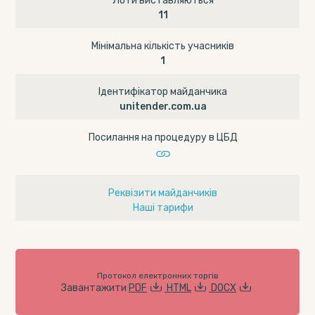
Лоти виставляються
11
Мінімальна кількість учасників
1
Ідентифікатор майданчика
unitender.com.ua
Посилання на процедуру в ЦБД
Реквізити майданчиків
Наші тарифи
Протокол електронних торгів
Завантажити
PDF
HTML
DOCX