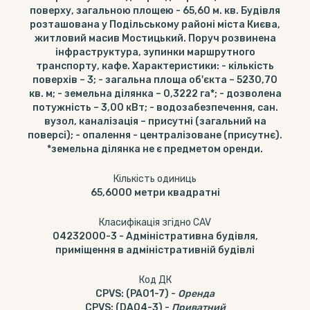
поверху, загальною площею - 65,60 м. кв. Будівля
розташована у Подільському районі міста Києва,
житловий масив Мостицький. Поруч розвинена
інфраструктура, зупинки маршрутного
транспорту, кафе. Характеристики: - кількість
поверхів – 3; - загальна площа об'єкта – 5230,70
кв. м; - земельна ділянка – 0,3222 га*; - дозволена
потужність – 3,00 кВт; - водозабезпечення, сан.
вузол, каналізація – присутні (загальний на
поверсі); - опалення - централізоване (присутнє).
*земельна ділянка не є предметом оренди.
Кількість одиниць
65,6000
метри квадратні
Класифікація згідно CAV
04232000-3
-
Адміністративна будівля,
приміщення в адміністративній будівлі
Код ДК
CPVS
:
(PA01-7)
-
Оренда
CPVS
:
(DA04-3)
-
Приватний