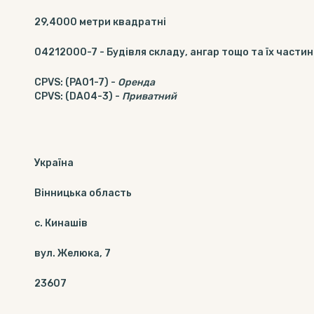
29,4000
метри квадратні
04212000-7
-
Будівля складу, ангар тощо та їх части
CPVS
:
(PA01-7)
-
Оренда
CPVS
:
(DA04-3)
-
Приватний
Україна
Вінницька область
c. Кинашів
вул. Желюка, 7
23607