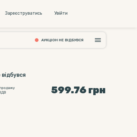
Зареєструватись
Увiйти
АУКЦІОН НЕ ВІДБУВСЯ
 відбувся
599.76
грн
 продажу
ПДВ