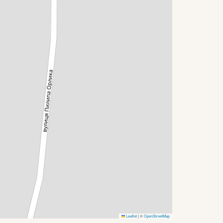
Leaflet
|
©
OpenStreetMap