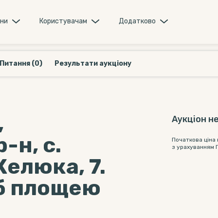
они
Користувачам
Додатково
Питання (0)
Результати аукціону
,
Аукціон не
-н, с.
Початкова ціна
з урахуванням 
Желюка, 7.
іб площею