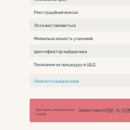
Реєстраційний внесок
Лоти виставляються
Мінімальна кількість учасників
Ідентифікатор майданчика
Посилання на процедуру в ЦБД
Реквізити майданчиків
Протокол електронних
Завантажити
PDF
HTM
торгів