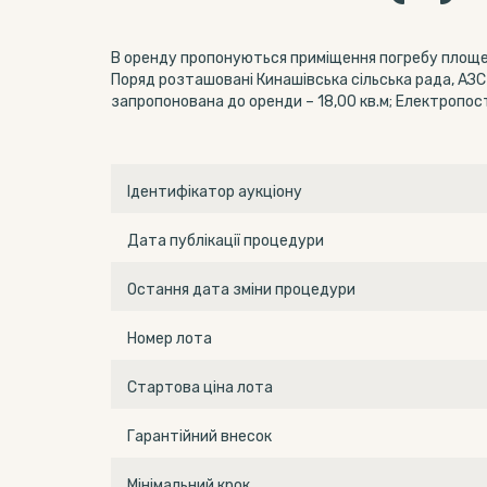
В оренду пропонуються приміщення погребу площею 
Поряд розташовані Кинашівська сільська рада, АЗС 
запропонована до оренди – 18,00 кв.м; Електропос
Ідентифікатор аукціону
Дата публікації процедури
Остання дата зміни процедури
Номер лота
Стартова ціна лота
Гарантійний внесок
Мінімальний крок