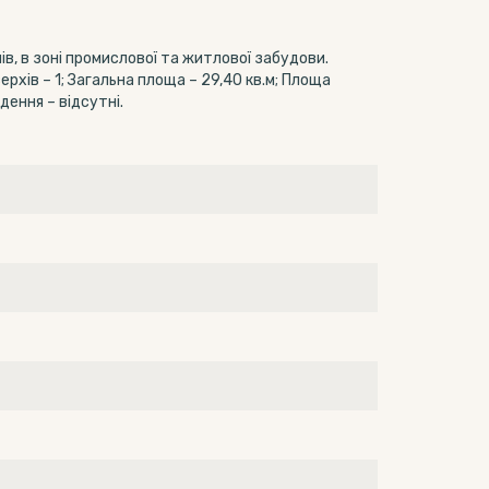
в, в зоні промислової та житлової забудови.
рхів – 1; Загальна площа – 29,40 кв.м; Площа
ення – відсутні.