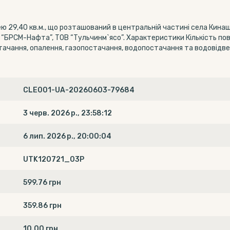
29,40 кв.м., що розташований в центральній частині села Кинаші
“БРСМ-Нафта”, ТОВ “Тульчинм`ясо”. Характеристики Кількість пове
тачання, опалення, газопостачання, водопостачання та водовідвед
CLE001-UA-20260603-79684
3 черв. 2026 р., 23:58:12
6 лип. 2026 р., 20:00:04
UTK120721_03P
599.76 грн
359.86 грн
10.00 грн