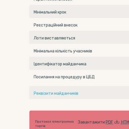
Мінімальний крок
Реєстраційний внесок
Лоти виставляються
Мінімальна кількість учасників
Ідентифікатор майданчика
Посилання на процедуру в ЦБД
Реквізити майданчиків
Протокол електронних
Завантажити
PDF
HTM
торгів