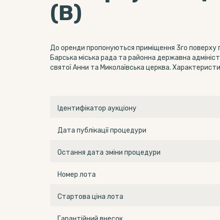
(В)
До оренди пропонуються приміщення 3го поверху пл
Барська міська рада та районна державна адміністр
святої Анни та Миколаївська церква. Характеристик
Ідентифікатор аукціону
Дата публікації процедури
Остання дата зміни процедури
Номер лота
Стартова ціна лота
Гарантійний внесок