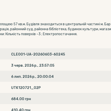
ощею 57 кв.м. Будівля знаходиться в центральній частині м. Бар 
ація, районний суд, районна бібліотека, будинок культури, магаз
и: Кількість поверхів –3 ; Електропостачання.
CLE001-UA-20260603-60245
3 черв. 2026 р., 23:57:05
6 лип. 2026 р., 20:00:04
UTK120721_02P
684.00 грн
410.40 грн