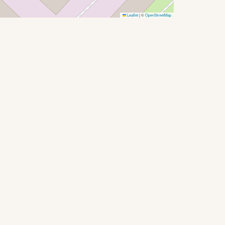
Leaflet
|
©
OpenStreetMap