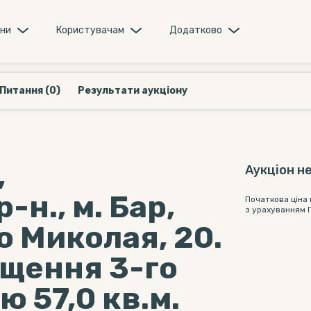
они
Користувачам
Додатково
Питання (0)
Результати аукціону
,
Аукціон не
н., м. Бар,
Початкова ціна
з урахуванням 
 Миколая, 20.
іщення 3-го
 57,0 кв.м.