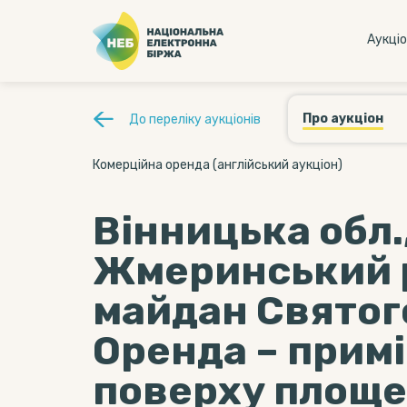
Аукцi
Про аукціон
До переліку аукціонів
Комерційна оренда (англійський аукціон)
Вінницька обл.
Жмеринський р-
майдан Святого
Оренда – прим
поверху площею