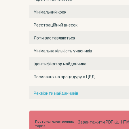
Мінімальний крок
Реєстраційний внесок
Лоти виставляються
Мінімальна кількість учасників
Ідентифікатор майданчика
Посилання на процедуру в ЦБД
Реквізити майданчиків
Протокол електронних
Завантажити
PDF
HTM
торгів