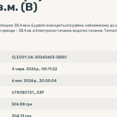
.м. (В)
ощею 38,4 кв.м. Будівля знаходиться в районі, наближеному до це
до оренди – 38,4 кв. м Електропостачання, водопостачання; Тепло
CLE001-UA-20260603-55551
4 черв. 2026 р., 00:11:22
6 лип. 2026 р., 20:00:04
UTK080721_03P
506.88 грн
304.13 грн