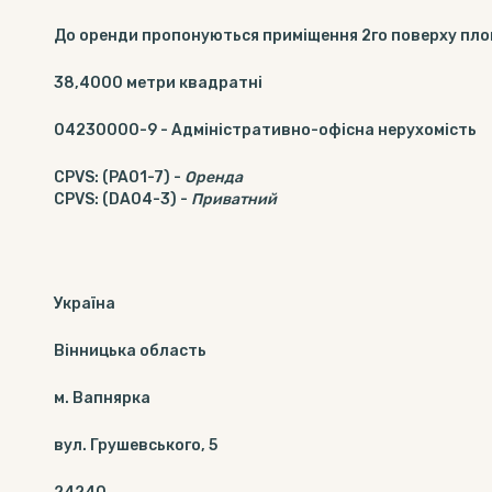
До оренди пропонуються приміщення 2го поверху пло
38,4000
метри квадратні
04230000-9
-
Адміністративно-офісна нерухомість
CPVS
:
(PA01-7)
-
Оренда
CPVS
:
(DA04-3)
-
Приватний
Україна
Вінницька область
м. Вапнярка
вул. Грушевського, 5