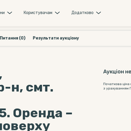
они
Користувачам
Додатково
Питання (0)
Результати аукціону
,
Аукціон не
-н, смт.
Початкова ціна
з урахуванням 
5. Оренда –
поверху