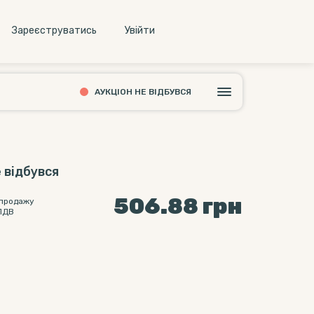
Зареєструватись
Увiйти
АУКЦІОН НЕ ВІДБУВСЯ
 відбувся
506.88
грн
 продажу
ПДВ