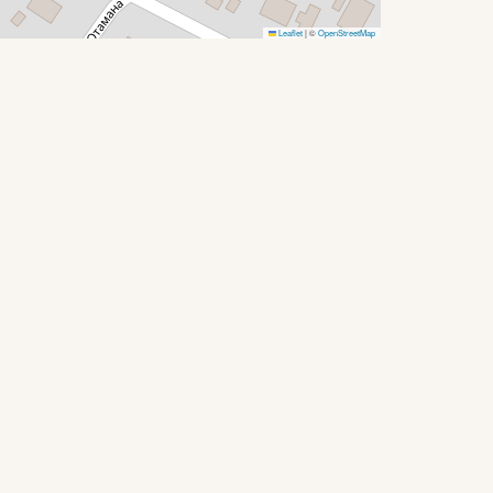
Leaflet
|
©
OpenStreetMap