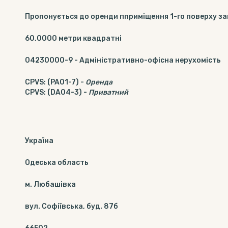
Пропонується до оренди пприміщення 1-го поверху з
60,0000
метри квадратні
04230000-9
-
Адміністративно-офісна нерухомість
CPVS
:
(PA01-7)
-
Оренда
CPVS
:
(DA04-3)
-
Приватний
Україна
Одеська область
м. Любашівка
вул. Софіївська, буд. 87б