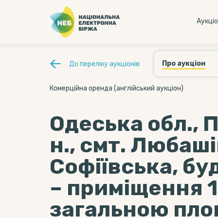
Аукцi
Про аукціон
До переліку аукціонів
Комерційна оренда (англійський аукціон)
Одеська обл., 
н., смт. Любаші
Софіївська, бу
– приміщення 1
загальною пло