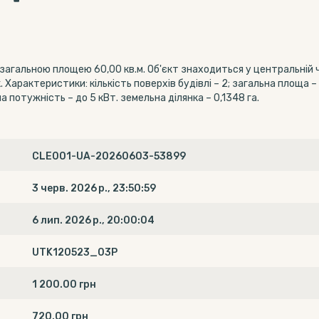
загальною площею 60,00 кв.м. Об'єкт знаходиться у центральній 
 Характеристики: кількість поверхів будівлі – 2; загальна площа –
 потужність – до 5 кВт. земельна ділянка – 0,1348 га.
CLE001-UA-20260603-53899
3 черв. 2026 р., 23:50:59
6 лип. 2026 р., 20:00:04
UTK120523_03P
1 200.00 грн
720.00 грн