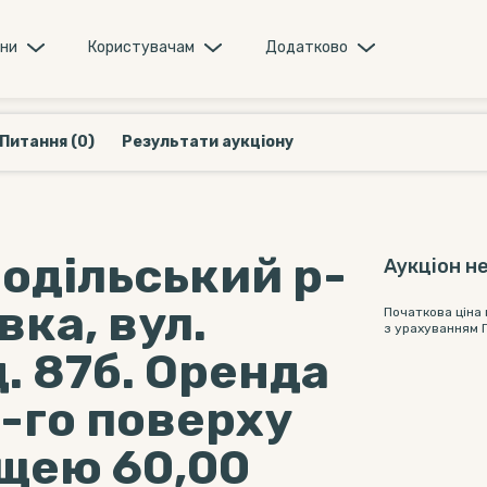
они
Користувачам
Додатково
Питання (0)
Результати аукціону
Подільський р-
Аукціон не
вка, вул.
Початкова ціна
з урахуванням 
д. 87б. Оренда
-го поверху
щею 60,00