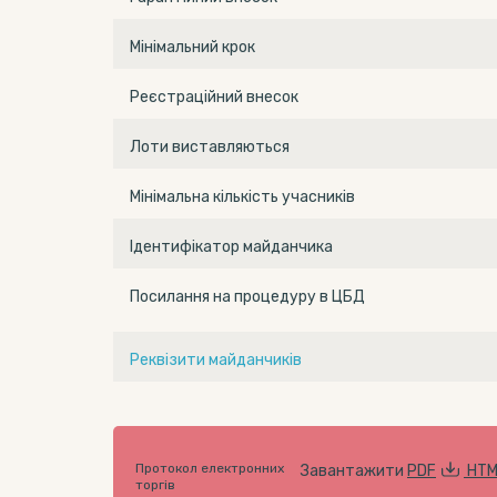
Мінімальний крок
Реєстраційний внесок
Лоти виставляються
Мінімальна кількість учасників
Ідентифікатор майданчика
Посилання на процедуру в ЦБД
Реквізити майданчиків
Протокол електронних
Завантажити
PDF
HTM
торгів