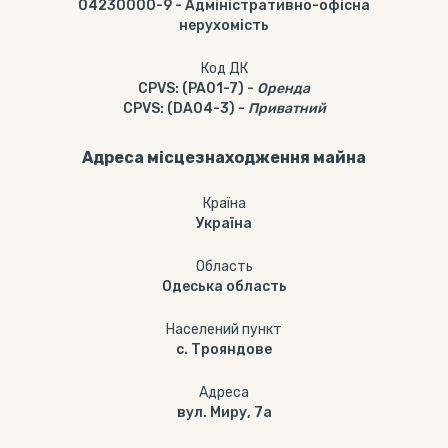
04230000-9
-
Адміністративно-офісна
нерухомість
Код ДК
CPVS
:
(PA01-7)
-
Оренда
CPVS
:
(DA04-3)
-
Приватний
Адреса місцезнаходження майна
Країна
Україна
Область
Одеська область
Населений пункт
c. Трояндове
Адреса
вул. Миру, 7а