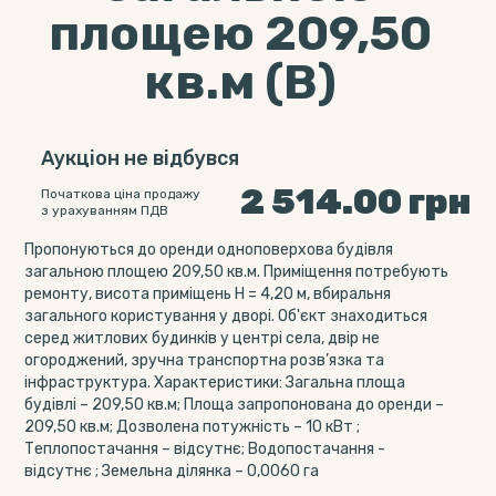
площею 209,50
кв.м (В)
Аукціон не відбувся
2 514.00
грн
Початкова ціна продажу
з урахуванням ПДВ
Пропонуються до оренди одноповерхова будівля
загальною площею 209,50 кв.м. Приміщення потребують
ремонту, висота приміщень Н = 4,20 м, вбиральня
загального користування у дворі. Об'єкт знаходиться
серед житлових будинків у центрі села, двір не
огороджений, зручна транспортна розв’язка та
інфраструктура. Характеристики: Загальна площа
будівлі – 209,50 кв.м; Площа запропонована до оренди –
209,50 кв.м; Дозволена потужність – 10 кВт ;
Теплопостачання – відсутнє; Водопостачання -
відсутнє ; Земельна ділянка – 0,0060 га