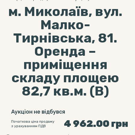
м. Миколаїв, вул.
Малко-
Тирнівська, 81.
Оренда –
приміщення
складу площею
82,7 кв.м. (В)
Аукціон не відбувся
4 962.00
грн
Початкова ціна продажу
з урахуванням ПДВ