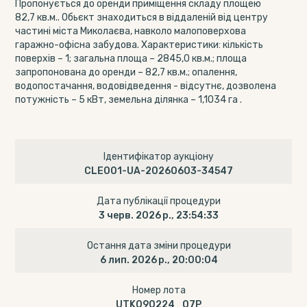
Пропонується до оренди приміщення складу площею
82,7 кв.м.. Обьєкт знаходиться в віддаленій від центру
частині міста Миколаєва, навколо малоповерхова
гаражно-офісна забудова. Характеристики: кількість
поверхів – 1; загальна площа – 2845,0 кв.м.; площа
запропонована до оренди – 82,7 кв.м.; опалення,
водопостачання, водовідведення - відсутнє, дозволена
потужність – 5 кВт, земельна ділянка – 1,1034 га .
Ідентифікатор аукціону
CLE001-UA-20260603-34547
Дата публікації процедури
3 черв. 2026 р., 23:54:33
Остання дата зміни процедури
6 лип. 2026 р., 20:00:04
Номер лота
UTK090224_07P