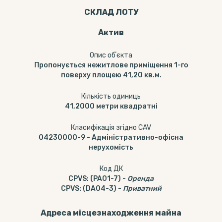
СКЛАД ЛОТУ
Актив
Опис обʼєкта
Пропонується нежитлове приміщення 1-го
поверху площею 41,20 кв.м.
Кількість одиниць
41,2000
метри квадратні
Класифікація згідно CAV
04230000-9
-
Адміністративно-офісна
нерухомість
Код ДК
CPVS
:
(PA01-7)
-
Оренда
CPVS
:
(DA04-3)
-
Приватний
Адреса місцезнаходження майна