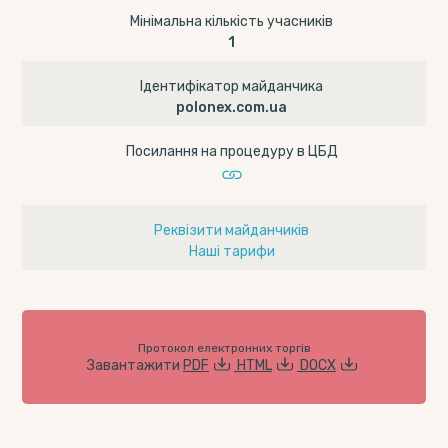
Мінімальна кількість учасників
1
Ідентифікатор майданчика
polonex.com.ua
Посилання на процедуру в ЦБД
Реквізити майданчиків
Наші тарифи
Протокол електронних торгів
Завантажити
PDF
HTML
DOCX