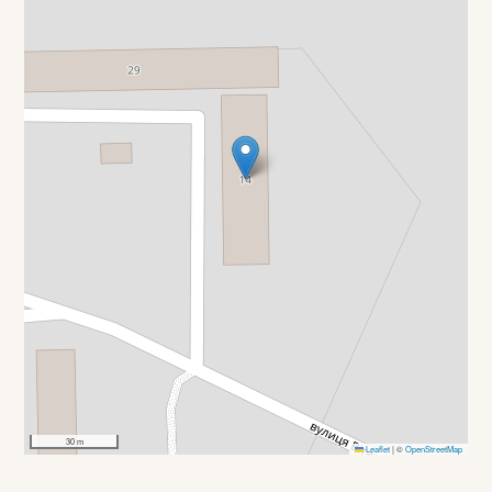
30 m
Leaflet
|
©
OpenStreetMap