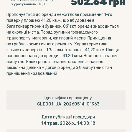
502.64
грн
з урахуванням ПДВ
Пропонується до оренди нежитлове приміщення 1-го
поверху площею 41,20 кв.м., що вбудоване в
багатоквартирний будинок. Об`єкт оренди знаходиться
на околиці міста. Поряд зупинки громадського
транспорту, магазини, житловий масив. Приміщення
потребує косметичного ремонту. Характеристики:
кількість поверхів – 1 Загальна площа – 41,20 кв.м. Площа
запропонована до оренди – 41,20 кв.м. Водопостачання-
відсутнє; Електропостачання, опалення- наявне;
земельна ділянка – договір оренди ЗД відсутній стан
приміщення -задовільний
Ідентифікатор аукціону
CLE001-UA-20260514-01963
Дата публікації процедури
14 трав. 2026 р., 14:08:18