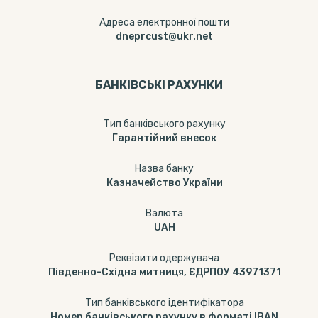
Адреса електронної пошти
dneprcust@ukr.net
БАНКІВСЬКІ РАХУНКИ
Тип банкiвського рахунку
Гарантійний внесок
Назва банку
Казначейство України
Валюта
UAH
Реквізити одержувача
Південно-Східна митниця, ЄДРПОУ 43971371
Тип банківського ідентифікатора
Номер банківського рахунку в форматі IBAN