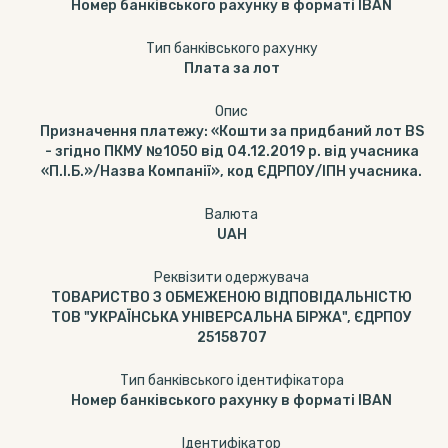
Номер банківського рахунку в форматі IBAN
Тип банкiвського рахунку
Плата за лот
Опис
Призначення платежу: «Кошти за придбаний лот BS
- згідно ПКМУ №1050 від 04.12.2019 р. від учасника
«П.І.Б.»/Назва Компанії», код ЄДРПОУ/ІПН учасника.
Валюта
UAH
Реквізити одержувача
ТОВАРИСТВО З ОБМЕЖЕНОЮ ВІДПОВІДАЛЬНІСТЮ
ТОВ "УКРАЇНСЬКА УНІВЕРСАЛЬНА БІРЖА", ЄДРПОУ
25158707
Тип банківського ідентифікатора
Номер банківського рахунку в форматі IBAN
Ідентифікатор