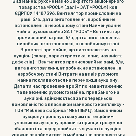
Вид майна: рухоме майно Закритого акціонерного
товариства «РОСЬ» (далі – ЗАТ «РОСЬ») код
ЄДРПОУ 14187396: Вентилятор промисловий на
рамі, б/в, дата виготовлення, виробник не
встановлені, в неробочому стані Найменування
майна: рухоме майно ЗАТ “РОСЬ” - Вентилятор
промисловий на рамі, б/в, дата виготовлення,
виробник не встановлені, в неробочому стані
Відомості про майно, що виставляється на
аукціон (склад, характеристика, опис, наявність
дефектів) - Вентилятор промисловий на рамі, б/в,
дата виготовлення, виробник не встановлені, в
неробочому стані Витрати на вивіз рухомого
майна покладаються на переможця аукціону.
Дата та час проведення робіт по навантаженню
та вивезенню рухомого майна, придбаного на
аукціоні, здійснюється за попередньою
домовленістю з власником майнового комплексу -
ТОВ "Меблева фабрика "МЕБЛІБУД". Замовником
аукціону пропонується усім потенційним
учасникам аукціону проявити принцип розумної
обачності та перед прийняттям участі в аукціоні
уважно ознайомитись із майном, що пропонується