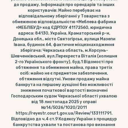
до продажу. Інформація про орендарів та інших
користувачів: Майно перебуває на
відповідальному зберіганні у Товариства з
обмеженою відповідальністю «Меблева фабрика
«МЕБЛІБУД» код ЄДРПОУ 41172560, юридична
адреса: 84130, Україна, Краматорський р-н,
Донецька обл., місто Святогірськ, вулиця Мазепи
Івана, будинок 64, фактичне місцезнаходження
зберігача: Черкаська область, м.Корсунь-
Шевченківський, вул.Перехреста Віталія (колишня
2-го Українського фронту), буд.1 Відомості про
обтяження та обмеження майна, права третіх
осіб: майно не є предметом забезпечення,
обтяження відсутні. Умови продажу майна
банкрута на першому аукціоні без можливості
зниження початкової вартості визначені
Господарським судом Черкаської області ухвалою
від 18 листопада 2025 у справі
№14/5026/1020/2011
https://reyestr.court.gov.ua/Review/133111791.
Відповідно до ч.4 ст.9 Кодексу України з процедур
банкрутства ухвали та постанова про визнання