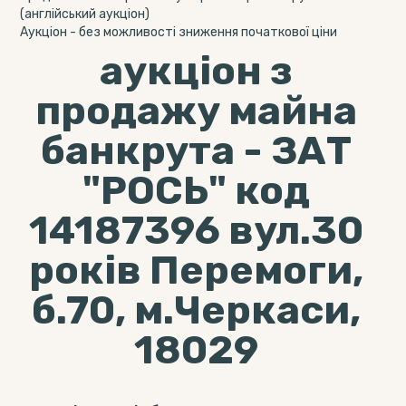
(англійський аукціон)
Aукціон - без можливості зниження початкової ціни
аукціон з
продажу майна
банкрута - ЗАТ
"РОСЬ" код
14187396 вул.30
років Перемоги,
б.70, м.Черкаси,
18029