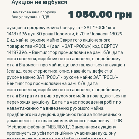
Аукціон не відбувся
1 050.00
грн
Початкова ціна продажу
без урахування ПДВ
аукціон з продажу майна банкрута - ЗАТ "РОСЬ" код
14187396 вул.30 років Перемоги, б.70, м.Черкаси, 18029
Вид майна: рухоме майно Закритого акціонерного
товариства «РОСЬ» (далі – ЗАТ «РОСЬ») код ЄДРПОУ
14187396: - Вентилятор промисловий на рамі, б/в, дата
виготовлення, виробник не встановлені, в неробочому
стані Відомості про майно, що виставляється на аукціон
(склад, характеристика, опис, наявність дефектів)
рухоме майно ЗАТ "РОСЬ" - рухоме майно ЗАТ "РОСЬ"-
Вентилятор промисловий на рамі, б/в, дата
виготовлення, виробник не встановлені, в неробочому
стані Витрати на вивіз рухомого майна покладаються на
переможця аукціону. Дата та час проведення робіт по
навантаженню та вивезенню рухомого майна,
придбаного на аукціоні, здійснюється за попередньою
домовленістю з власником майнового комплексу - ТОВ
"Меблева фабрика "МЕБЛІБУД". Замовником аукціону
пропонується усім потенційним учасникам аукціону