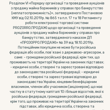
Розділом VI «Порядку організації та проведення аукціонів
з продажу майна боржників у справах про банкрутство
(неплатоспроможність)», затвердженого Постановою
КМУ від 02.10.2019р. № 865 та п.п. 17 та 18 Регламенту
роботи електронної торгової системи
PROZORRO.ПРОДАЖІ щодо організації та проведення
аукціонів з продажу майна боржників у справах про
банкрутство, затвердженого наказом ДП
«ПРОЗОРРО.ПРОДАЖІ» № 39 від 18.10.2019р.
Потенційним покупцем не може бути російська
федерація або особи, пов`язані з державою-агресором, а
саме: - громадяни російської федерації, крім тих, що
проживають на території України на законних підставах;
- юридичні особи, створені та зареєстровані відповідно
до законодавства російської федерації; - юридичні
особи, створені та зареєстровані відповідно до
законодавства України, кінцевим бенефіціарним
власником, членом або учасником (акціонером), що має
частку в статутному капіталі 10 і більше відсотків, якої є
російська федерація, громадянин російської федерації,
крім того, що проживає на території України на законних
підставах, або юридична особа, створена та