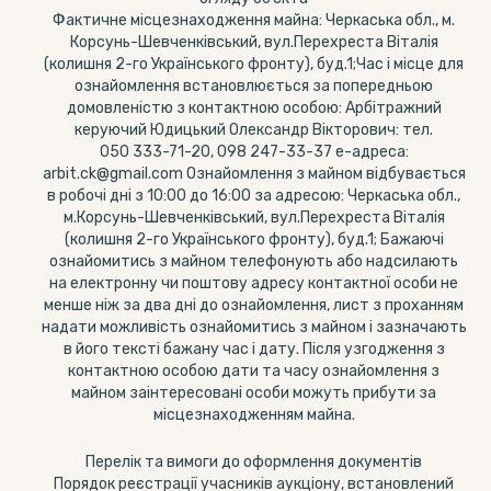
Фактичне місцезнаходження майна: Черкаська обл., м.
Корсунь-Шевченківський, вул.Перехреста Віталія
(колишня 2-го Українського фронту), буд.1;Час і місце для
ознайомлення встановлюється за попередньою
домовленістю з контактною особою: Арбітражний
керуючий Юдицький Олександр Вікторович: тел.
050 333-71-20, 098 247-33-37 е-адреса:
arbit.ck@gmail.com Ознайомлення з майном відбувається
в робочі дні з 10:00 до 16:00 за адресою: Черкаська обл.,
м.Корсунь-Шевченківський, вул.Перехреста Віталія
(колишня 2-го Українського фронту), буд.1; Бажаючі
ознайомитись з майном телефонують або надсилають
на електронну чи поштову адресу контактної особи не
менше ніж за два дні до ознайомлення, лист з проханням
надати можливість ознайомитись з майном і зазначають
в його тексті бажану час і дату. Після узгодження з
контактною особою дати та часу ознайомлення з
майном заінтересовані особи можуть прибути за
місцезнаходженням майна.
Перелік та вимоги до оформлення документів
Порядок реєстрації учасників аукціону, встановлений