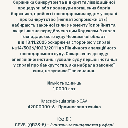
боржника банкрутом та відкриття ліквідаційної
процедури або процедури погашення боргів
боржника, прийняті господарським судом у справі
про банкрутство (неплатоспроможність),
набирають законної сили з моменту їх прийняття,
якщо інше не передбачено цим Кодексом. Ухвала
Господарського суду Черкаської області
від 18.11.2025 оскаржена стороною у справі
№14/5026/1020/2011 до Північного апеляційного
господарського суду. Оскарження до суду
апеляційної інстанції ухвали суду першої інстанції
у справі про банкрутство, яка набрала законної
сили, не зупиняє її виконання.
Кількість одиниць
1,0000
лот
Класифікація згідно CAV
42000000-6
-
Промислова техніка
Код ДК
CPVS
:
(QB23-5)
-
З питань законодавства у сфері